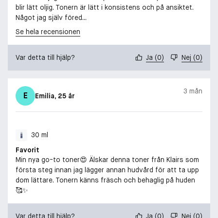
blir lätt oljig. Tonern är lätt i konsistens och på ansiktet.
Något jag själv föred...
Se hela recensionen
Var detta till hjälp?
Ja
(
0
)
Nej
(
0
)
3 mån
E
Emilia
, 25 år
30 ml
Favorit
Min nya go-to toner😍 Älskar denna toner från Klairs som
första steg innan jag lägger annan hudvård för att ta upp
dom lättare. Tonern känns fräsch och behaglig på huden
🥰✨
Var detta till hjälp?
Ja
(
0
)
Nej
(
0
)