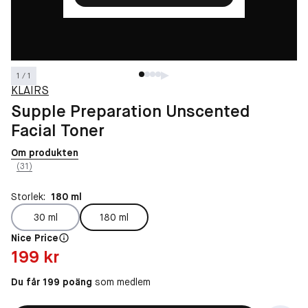
1 / 1
KLAIRS
Supple Preparation Unscented
Facial Toner
Om produkten
(31)
Storlek:
180 ml
30 ml
180 ml
Nice Price
Pris: 199 kr
199 kr
Du får 199 poäng
som medlem