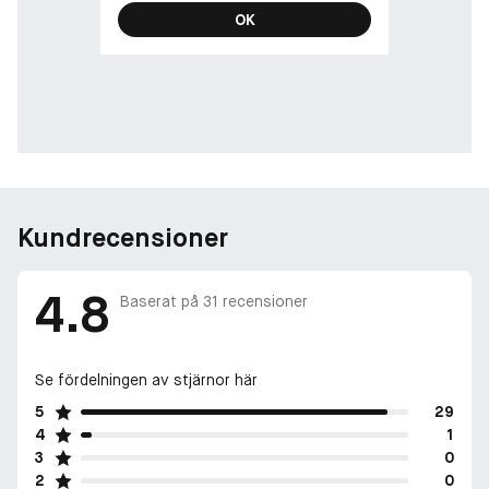
OK
Kundrecensioner
4.8
Baserat på
31
recensioner
Se fördelningen av stjärnor här
5
29
4
1
3
0
2
0