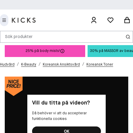
Sök produkter
25% på body mists!
30% på MASSOR av beauty 
/
/
/
Hudvård
K-Beauty
Koreansk Ansiktsvård
Koreansk Toner
Vill du titta på videon?
Då behöver vi att du accepterar
funktionella cookies
OK