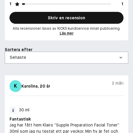
1
1
Skriv en recension
Alla recensioner läses av KICKS kundservice innan publicering.
Läs mer
Sortera efter
2 mån
K
Karolina
, 20 år
30 ml
Fantastisk
Jag har fått hem Klairs ”Supple Preparation Facial Toner”
30ml som jag nu testat ett par veckor. Min hy är fet och