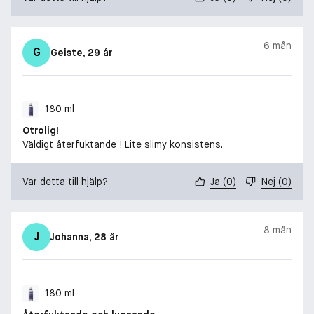
6 mån
G
Geiste
, 29 år
180 ml
Otrolig!
Väldigt återfuktande ! Lite slimy konsistens.
Var detta till hjälp?
Ja
(
0
)
Nej
(
0
)
8 mån
J
Johanna
, 28 år
180 ml