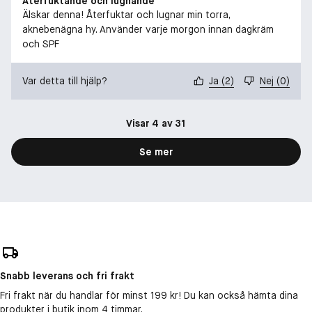
Återfuktande och lugnande
Älskar denna! Återfuktar och lugnar min torra,
aknebenägna hy. Använder varje morgon innan dagkräm
och SPF
Var detta till hjälp?
Ja
(
2
)
Nej
(
0
)
Visar 4 av 31
Se mer
Snabb leverans och fri frakt
Fri frakt när du handlar för minst 199 kr! Du kan också hämta dina
produkter i butik inom 4 timmar.