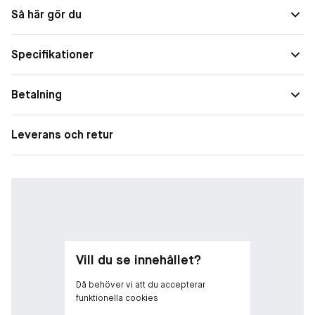
djupet. Tonern är viktig eftersom den förbereder huden på
Hudtyp
Normal
Så här gör du
kommande steg i din hudvård och hjälper huden att absorbera
Egenskap
Lugnande, Återfuktande, Skyddande och
efterkommande masker och krämer bättre.
er
förebyggande
Specifikationer
Betalning
Leverans och retur
Vill du se innehållet?
Då behöver vi att du accepterar
funktionella cookies