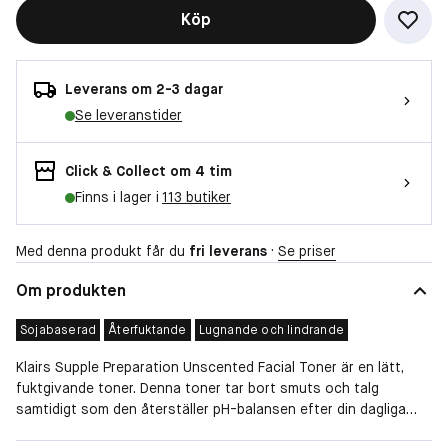
Köp
Leverans om 2-3 dagar
Se leveranstider
Click & Collect om 4 tim
Finns i lager i
113 butiker
Med denna produkt får du
fri leverans
·
Se priser
Om produkten
Sojabaserad
Återfuktande
Lugnande och lindrande
Klairs Supple Preparation Unscented Facial Toner är en lätt,
fuktgivande toner. Denna toner tar bort smuts och talg
samtidigt som den återställer pH-balansen efter din dagliga
rengöring. Aminosyror minskar irritation och återfuktar på