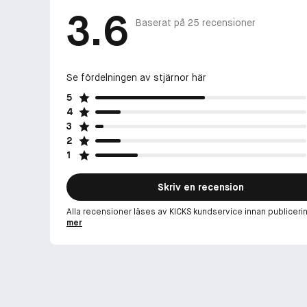
3.6
Baserat på
25
recensioner
Se fördelningen av stjärnor här
5
4
3
2
1
Skriv en recension
Alla recensioner läses av KICKS kundservice innan publiceri
mer