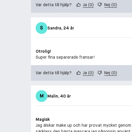
Var detta till hjälp?
Ja
(
0
)
Nej
(
0
)
S
Sandra
, 24 år
Otrolig!
Super fina separerade fransar!
Var detta till hjälp?
Ja
(
0
)
Nej
(
0
)
M
Malin
, 40 år
Magisk
Jag älskar make up och har provat mycket genom år
särklass den bästa mascara jag någonsin använt. De