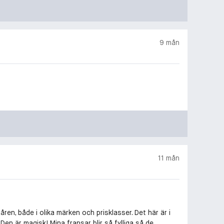
9 mån
11 mån
en, både i olika märken och prisklasser. Det här är i
n är magisk! Mina fransar blir så fylliga så de...