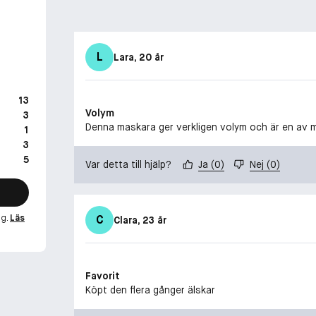
L
Lara
, 20 år
13
Volym
3
Denna maskara ger verkligen volym och är en av m
1
3
5
Var detta till hjälp?
Ja
(
0
)
Nej
(
0
)
ng.
Läs
C
Clara
, 23 år
Favorit
Köpt den flera gånger älskar