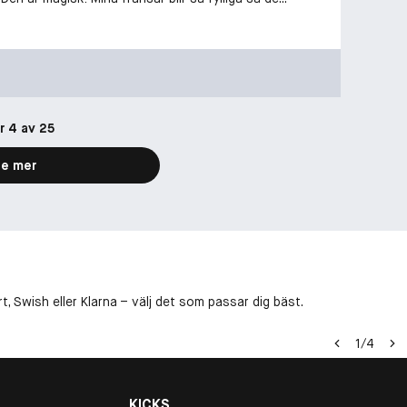
r 4 av 25
e mer
, Swish eller Klarna – välj det som passar dig bäst.
1
/
4
KICKS