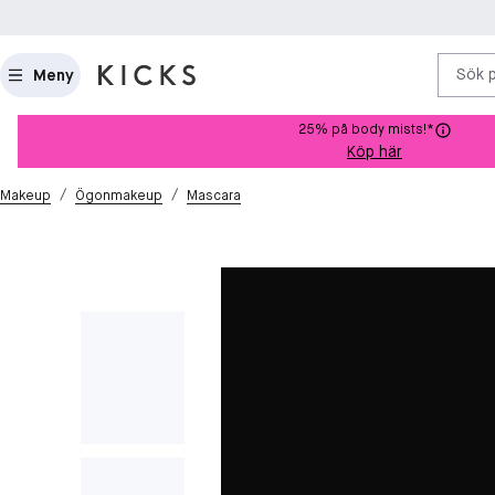
Sök 
Meny
25% på body mists!*
Köp här
/
/
Makeup
Ögonmakeup
Mascara