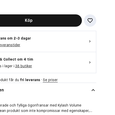
Vill du titta på videon?
Köp
Då behöver vi att du accepterar
funktionella cookies
OK
ans om 2-3 dagar
everanstider
 & Collect om 4 tim
s i lager i
38 butiker
dukt får du
fri leverans
·
Se priser
en
nierade och fylliga ögonfransar med Kylash Volume
lean produkt som inte kompromissar med egenskaper,