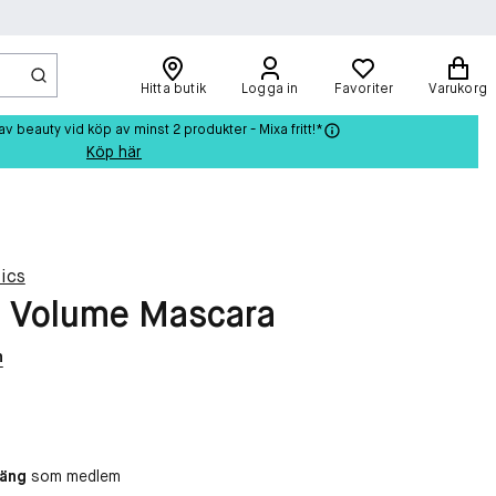
Hitta butik
Logga in
Favoriter
Varukorg
beauty vid köp av minst 2 produkter - Mixa fritt!*
Köp här
ics
h Volume Mascara
n
oäng
som medlem