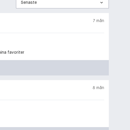
efter
7 mån
ina favoriter
8 mån