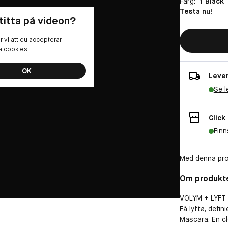
Färg:
1 Black
Testa nu!
 titta på videon?
 vi att du accepterar
la cookies
OK
Lever
Se l
Click
Finn
Med denna pro
Om produkt
VOLYM + LYFT
Få lyfta, defi
Mascara. En c