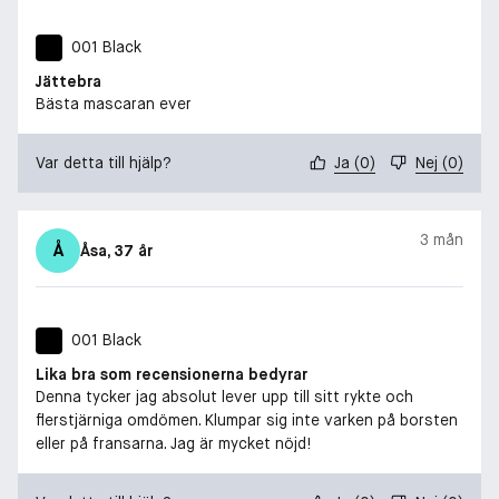
001 Black
Jättebra
Bästa mascaran ever
Var detta till hjälp?
Ja
(
0
)
Nej
(
0
)
3 mån
Å
Åsa
, 37 år
001 Black
Lika bra som recensionerna bedyrar
Denna tycker jag absolut lever upp till sitt rykte och
flerstjärniga omdömen. Klumpar sig inte varken på borsten
eller på fransarna. Jag är mycket nöjd!