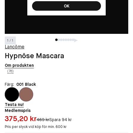
OK
1 / 1
Lancôme
Hypnôse Mascara
Om produkten
(78)
Färg:
001 Black
Testa nu!
Medlemspris
Pris: 375,20 kr
375,20 kr
Original pris:
469 kr
Spara 94 kr
Pris per styck vid köp för min. 600 kr