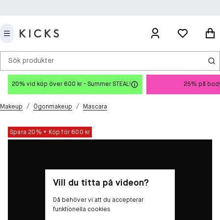
Sök produkter
20% vid köp över 600 kr - Summer STEAL!
25% på body
/
/
Makeup
Ögonmakeup
Mascara
Spara 20%
Köp för 600 kr
Vill du titta på videon?
Då behöver vi att du accepterar
funktionella cookies