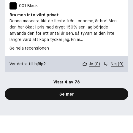
001 Black
Bra men inte värd priset
Denna mascara, likt de flesta från Lancome, är bra! Men
den har ökat i pris med drygt 150% sen jag började
använda den för ett antal år sen, så tyvärr är den inte
längre värd att köpa tycker jag. En m...
Se hela recensionen
Var detta till hjälp?
Ja
(
0
)
Nej
(
0
)
Visar 4 av 78
Se mer