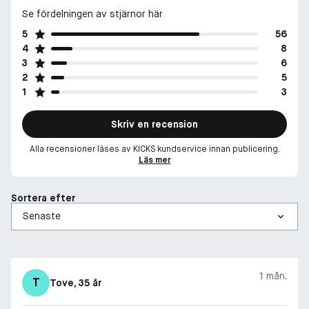
Se fördelningen av stjärnor här
5
56
4
8
3
6
2
5
1
3
Skriv en recension
Alla recensioner läses av KICKS kundservice innan publicering.
Läs mer
Sortera efter
1 mån.
T
Tove
, 35 år