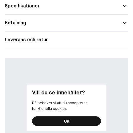
Upp till 86 % naturliga ingredienser
Specifikationer
Topp: Bergamott
Hjärta: Ros, Svartpeppar
Betalning
Bas: Cederträ, Sandelträ
Leverans och retur
Vill du se innehållet?
Då behöver vi att du accepterar
funktionella cookies
OK