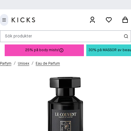
Sök produkter
25% på body mists!
30% på MASSOR av beauty 
/
/
Parfym
Unisex
Eau de Parfum