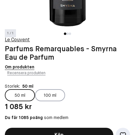
1 / 1
Le Couvent
Parfums Remarquables - Smyrna
Eau de Parfum
Om produkten
Recensera produkten
Storlek:
50 ml
50 ml
100 ml
Pris: 1 085 kr
1 085 kr
Du får 1085 poäng
som medlem
Köp