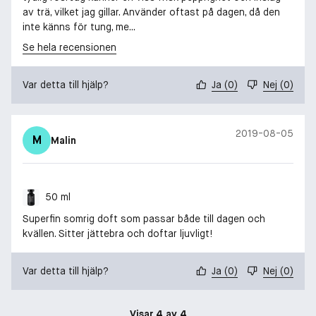
av trä, vilket jag gillar. Använder oftast på dagen, då den
inte känns för tung, me...
Se hela recensionen
Var detta till hjälp?
Ja
(
0
)
Nej
(
0
)
2019-08-05
M
Malin
50 ml
Superfin somrig doft som passar både till dagen och
kvällen. Sitter jättebra och doftar ljuvligt!
Var detta till hjälp?
Ja
(
0
)
Nej
(
0
)
Visar 4 av 4