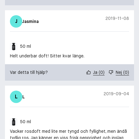
2019-11-08
J
Jasmina
50 ml
Helt underbar doft! Sitter kvar länge.
Var detta till hjälp?
Ja
(
0
)
Nej
(
0
)
2019-09-04
L
L
50 ml
Vacker rosdoft med lite mer tyngd och fyllighet, men ändå
tydlig ros. Jag känner en viss frisk pepprighet och inslag