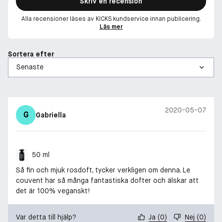
Skriv en recension
Alla recensioner läses av KICKS kundservice innan publicering.
Läs mer
Sortera efter
2020-05-07
G
Gabriella
50 ml
Så fin och mjuk rosdoft, tycker verkligen om denna. Le
couvent har så många fantastiska dofter och älskar att
det är 100% veganskt!
Var detta till hjälp?
Ja
(
0
)
Nej
(
0
)