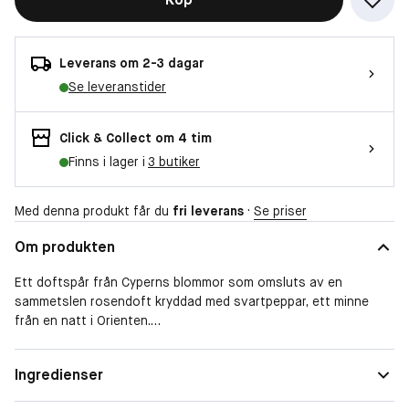
Leverans om 2-3 dagar
Se leveranstider
Click & Collect om 4 tim
Finns i lager i
3 butiker
Med denna produkt får du
fri leverans
·
Se priser
Om produkten
Ett doftspår från Cyperns blommor som omsluts av en
sammetslen rosendoft kryddad med svartpeppar, ett minne
från en natt i Orienten.
En unik skapelse som utvecklats i den franska parfymkonstens
hjärta, baserat på ädla, fjärran essenser som inspirerats av
Form
Spray
Ingredienser
botanisten Louis Feuillées resor.
Doftfamilj
Blommig
100 % vegansk.