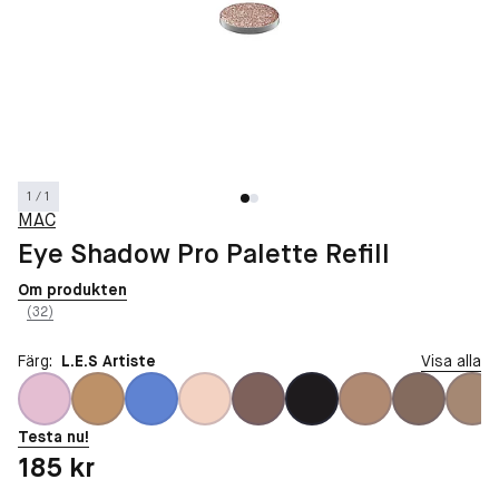
1 / 1
MAC
Eye Shadow Pro Palette Refill
Om produkten
(32)
Färg:
L.E.S Artiste
Visa alla
Testa nu!
Pris: 185 kr
185 kr