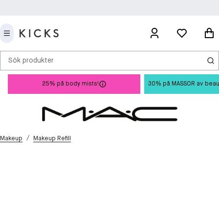
Sök produkter
25% på body mists!
30% på MASSOR av beauty 
/
Makeup
Makeup Refill