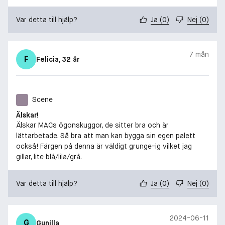
Var detta till hjälp?
Ja
(
0
)
Nej
(
0
)
7 mån
F
Felicia
, 32 år
Scene
Älskar!
Älskar MACs ögonskuggor, de sitter bra och är
lättarbetade. Så bra att man kan bygga sin egen palett
också! Färgen på denna är väldigt grunge-ig vilket jag
gillar, lite blå/lila/grå.
Var detta till hjälp?
Ja
(
0
)
Nej
(
0
)
2024-06-11
G
Gunilla