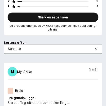
2
2
1
1
Skriv en recension
Alla recensioner läses av KICKS kundservice innan publicering.
Läs mer
Sortera efter
5 mån
M
My
, 44 år
Brule
Bra grundskugga.
Bra basfärg, sitter bra och räcker länge.