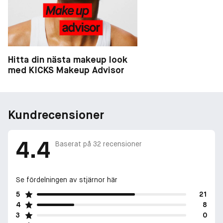
Hitta din nästa makeup look
med KICKS Makeup Advisor
Kundrecensioner
4.4
Baserat på
32
recensioner
Se fördelningen av stjärnor här
5
21
4
8
3
0