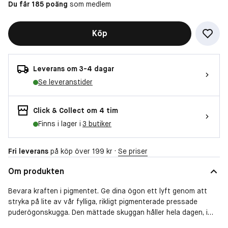
Du får 185 poäng
som medlem
Köp
Leverans om 3-4 dagar
Se leveranstider
Click & Collect om 4 tim
Finns i lager i
3 butiker
Fri leverans
på köp över 199 kr ·
Se priser
Om produkten
Bevara kraften i pigmentet. Ge dina ögon ett lyft genom att
stryka på lite av vår fylliga, rikligt pigmenterade pressade
puderögonskugga. Den mättade skuggan håller hela dagen, i
upp till åtta timmar, utan att lägga sig i veck. Resultatet: en