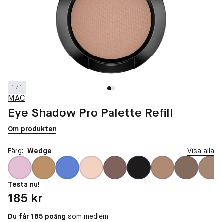
1 / 1
MAC
Eye Shadow Pro Palette Refill
Om produkten
Färg:
Wedge
Visa alla
Testa nu!
Pris: 185 kr
185 kr
Du får 185 poäng
som medlem