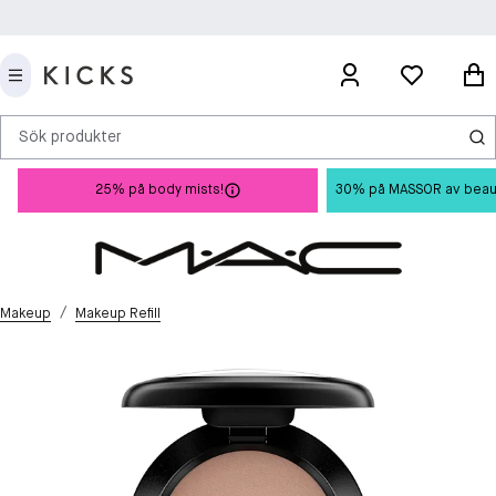
Sök produkter
25% på body mists!
30% på MASSOR av beauty 
/
Makeup
Makeup Refill