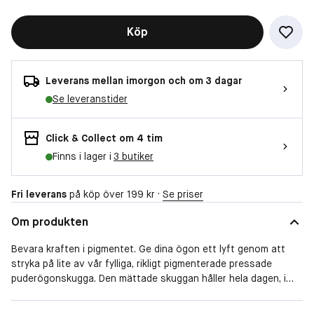
Köp
Leverans mellan imorgon och om 3 dagar
Se leveranstider
Click & Collect om 4 tim
Finns i lager i
3 butiker
Fri leverans
på köp över 199 kr ·
Se priser
Om produkten
Bevara kraften i pigmentet. Ge dina ögon ett lyft genom att
stryka på lite av vår fylliga, rikligt pigmenterade pressade
puderögonskugga. Den mättade skuggan håller hela dagen, i
upp till åtta timmar, utan att lägga sig i veck. Resultatet: en
fyllig och jämn skugga som är enkel och smidig att applicera
Egenskaper
Långtidsverkande