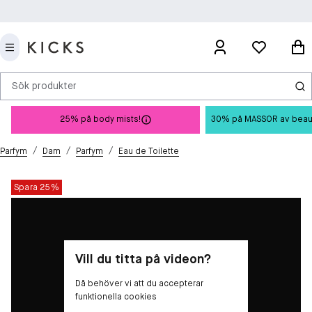
Sök produkter
25% på body mists!
30% på MASSOR av beauty 
/
/
/
Parfym
Dam
Parfym
Eau de Toilette
Spara 25%
Vill du titta på videon?
Då behöver vi att du accepterar
funktionella cookies