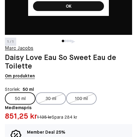
OK
1 / 1
Marc Jacobs
Daisy Love Eau So Sweet Eau de
Toilette
Om produkten
Storlek:
50 ml
50 ml
30 ml
100 ml
Medlemspris
Pris: 851,25 kr
851,25 kr
Original pris:
1 135 kr
Spara 284 kr
Member Deal 25%