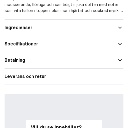
mousserande, flörtiga och samtidigt mjuka doften med noter
som vita hallon i toppen, blommor i hjärtat och sockrad mysk i
basen.
Form
Spray
Ingredienser
Doftfamilj
Blommig
Specifikationer
Betalning
Leverans och retur
Vill du se innehållet?