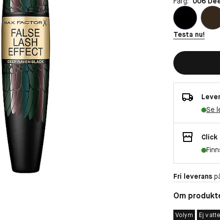
Färg:
006 Dee
Testa nu!
Lever
Se l
Click
Finn
Fri leverans
på
Om produkt
Volym
Ej vatt