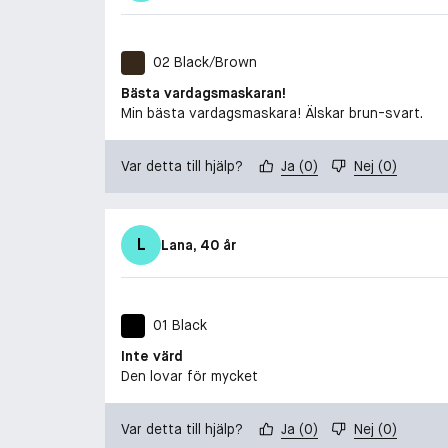
02 Black/Brown
Bästa vardagsmaskaran!
Min bästa vardagsmaskara! Älskar brun-svart.
Var detta till hjälp?
Ja
(
0
)
Nej
(
0
)
L
Lana
, 40 år
01 Black
Inte värd
Den lovar för mycket
Var detta till hjälp?
Ja
(
0
)
Nej
(
0
)