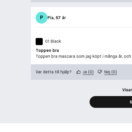
P
Pia
, 57 år
01 Black
Toppen bra
Toppen bra mascara som jag köpt i många år, och
Var detta till hjälp?
Ja
(
0
)
Nej
(
0
)
Visa
S