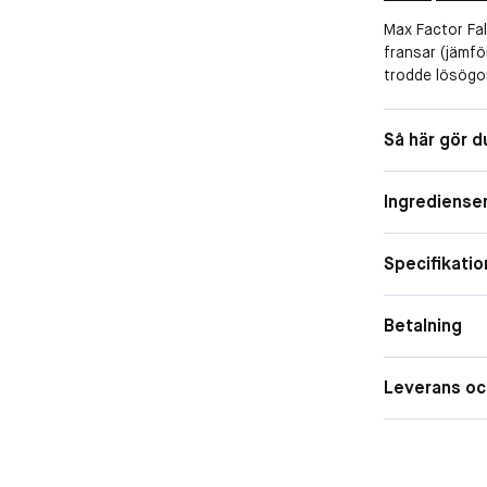
Max Factor Fal
fransar (jämfö
trodde lösögo
korpsvarta pig
fransarna.Mas
Egenskape
Så här gör d
produkt och b
volymgivande g
fångar alla fr
Ingrediense
för dig som vi
oftalmologiskt
applicera och
Specifikatio
för maxade fra
testad• Passar
Betalning
Leverans oc