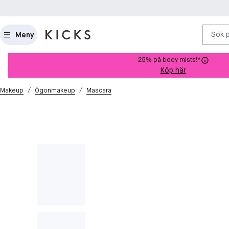
Sök 
Meny
25% på body mists!*
Köp här
/
/
Makeup
Ögonmakeup
Mascara