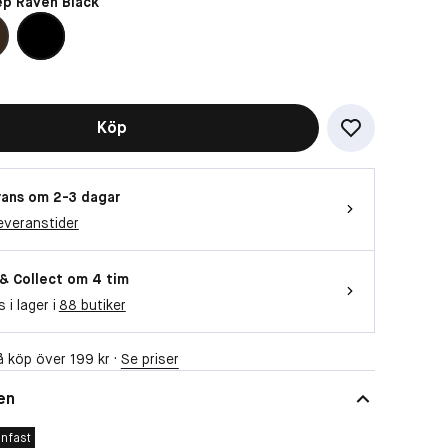
p Raven Black
Köp
ans om 2-3 dagar
everanstider
 & Collect om 4 tim
s i lager i
88 butiker
 köp över 199 kr ·
Se priser
en
enfast