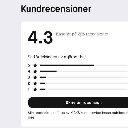
Kundrecensioner
4.3
Baserat på
226
recensioner
Se fördelningen av stjärnor här
5
4
3
2
1
Skriv en recension
Alla recensioner läses av KICKS kundservice innan publiceri
mer