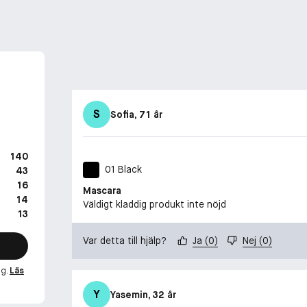
S
Sofia
, 71 år
140
01 Black
43
16
Mascara
14
Väldigt kladdig produkt inte nöjd
13
Var detta till hjälp?
Ja
(
0
)
Nej
(
0
)
ng.
Läs
Y
Yasemin
, 32 år