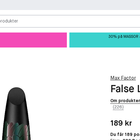
produkter
30% på MASSOR av 
Max Factor
False 
Om produkte
(226)
Pris: 189 kr
189 kr
Du får 189 p