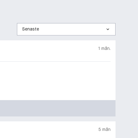
Sortera
efter
1 mån.
5 mån