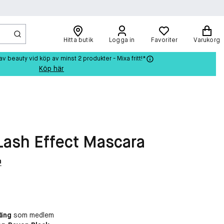
Hitta butik
Logga in
Favoriter
Varukorg
beauty vid köp av minst 2 produkter - Mixa fritt!*
Köp här
Lash Effect Mascara
n
oäng
som medlem