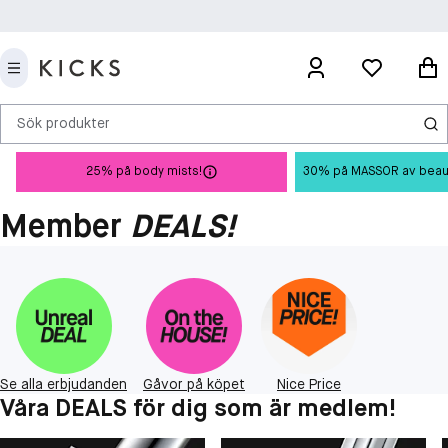
Sök produkter
25% på body mists!
30% på MASSOR av beauty 
Member
DEALS!
Se alla erbjudanden
Gåvor på köpet
Nice Price
Våra DEALS för dig som är medlem!