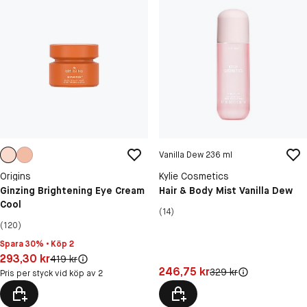
Vanilla Dew 236 ml
Origins
Kylie Cosmetics
Ginzing Brightening Eye Cream
Hair & Body Mist Vanilla Dew
Cool
(14)
(120)
Spara 30% • Köp 2
Pris: 293,30 kr
293,30 kr
Original pris:
419 kr
Pris: 246,75 kr
246,75 kr
Original pris:
329 kr
Pris per styck vid köp av 2