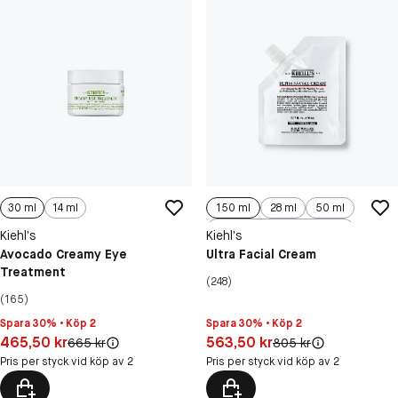
30 ml
14 ml
150 ml
28 ml
50 ml
125 ml
Kiehl’s
Kiehl’s
Avocado Creamy Eye
Ultra Facial Cream
Treatment
(248)
(165)
Spara 30% • Köp 2
Spara 30% • Köp 2
Pris: 465,50 kr
Pris: 563,50 kr
465,50 kr
563,50 kr
Original pris:
Original pris:
665 kr
805 kr
Pris per styck vid köp av 2
Pris per styck vid köp av 2