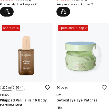
Pris per styck vid köp av 2
Pris per styck vid köp av 2
Spara 25%
Spara 30%
Köp 2
236 ml
88 ml
30 pairs
Clean
Pixi
Whipped Vanilla Hair & Body
DetoxifEye Eye Patches
Perfume Mist
(18)