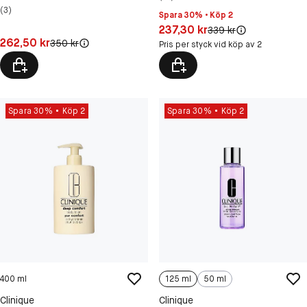
(3)
Spara 30% • Köp 2
Pris: 237,30 kr
237,30 kr
Original pris:
339 kr
Pris: 262,50 kr
262,50 kr
Original pris:
350 kr
Pris per styck vid köp av 2
Spara 30%
Köp 2
Spara 30%
Köp 2
400 ml
125 ml
50 ml
Clinique
Clinique