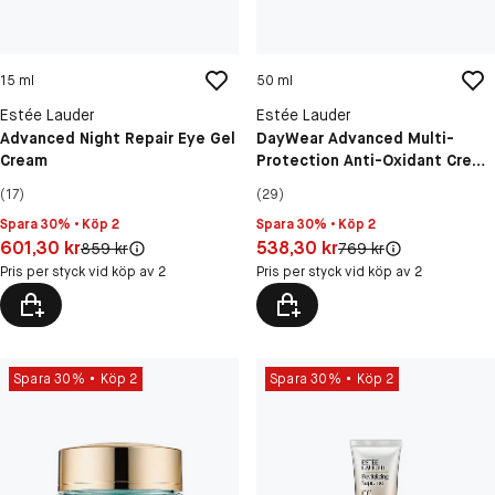
15 ml
50 ml
Estée Lauder
Estée Lauder
Advanced Night Repair Eye Gel
DayWear Advanced Multi-
Cream
Protection Anti-Oxidant Creme
Dry Skin SPF15
(17)
(29)
Spara 30% • Köp 2
Spara 30% • Köp 2
Pris: 601,30 kr
Pris: 538,30 kr
601,30 kr
538,30 kr
Original pris:
Original pris:
859 kr
769 kr
Pris per styck vid köp av 2
Pris per styck vid köp av 2
Spara 30%
Köp 2
Spara 30%
Köp 2