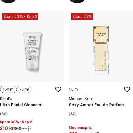
Spara 30%
Köp 2
Spara 25%
150 ml
75 ml
50 ml
Kiehl’s
Michael Kors
Ultra Facial Cleanser
Sexy Amber Eau de Parfum
(66)
(34)
Spara 30% • Köp 2
Pris: 210 kr
210 kr
Medlemspris
Original pris:
300 kr