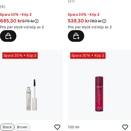
(21)
(6)
Spara 30% • Köp 2
Spara 30% • Köp 2
Pris: 685,30 kr
Pris: 538,30 kr
685,30 kr
538,30 kr
Original pris:
Original pris:
979 kr
769 kr
Pris per styck vid köp av 2
Pris per styck vid köp av 2
Spara 30%
Köp 2
Spara 30%
Köp 2
Black
Brown
100 ml