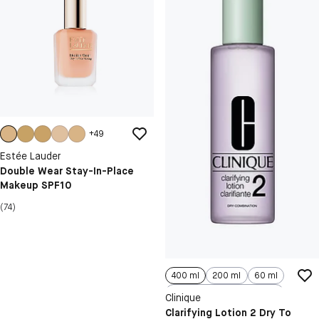
+
49
Estée Lauder
Double Wear Stay-In-Place
Makeup SPF10
(74)
400 ml
200 ml
60 ml
400 ml Refill
Clinique
Clarifying Lotion 2 Dry To