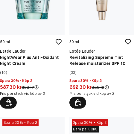
50 ml
30 ml
Estée Lauder
Estée Lauder
NightWear Plus Anti-Oxidant
Revitalizing Supreme Tint
Night Cream
Release moisturizer SPF 10
(10)
(33)
Spara 30% • Köp 2
Spara 30% • Köp 2
Pris: 587,30 kr
Pris: 692,30 kr
587,30 kr
692,30 kr
Original pris:
Original pris:
839 kr
989 kr
Pris per styck vid köp av 2
Pris per styck vid köp av 2
Spara 30%
Köp 2
Spara 30%
Köp 2
Bara på KICKS