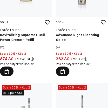
50 ml
100 ml
Estée Lauder
Estée Lauder
Revitalizing Supreme+ Cell
Advanced Night Cleansing
Power Creme - Refill
Gelee
(2)
(4)
Spara 30% • Köp 2
Spara 30% • Köp 2
Pris: 874,30 kr
Pris: 363,30 kr
874,30 kr
363,30 kr
Original pris:
Original pris:
1 249 kr
519 kr
Pris per styck vid köp av 2
Pris per styck vid köp av 2
Spara 30%
Köp 2
Spara 30%
Köp 2
Bara på KICKS