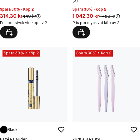
(3)
Spara 30% • Köp 2
Spara 30% • Köp 2
Pris: 314,30 kr
Pris: 1 042,30 kr
314,30 kr
1 042,30 kr
Original pris:
Original pris:
449 kr
1 489 kr
Pris per styck vid köp av 2
Pris per styck vid köp av 2
Spara 30%
Köp 2
Spara 30%
Köp 2
Black
Estée Lauder
KICKS Beauty