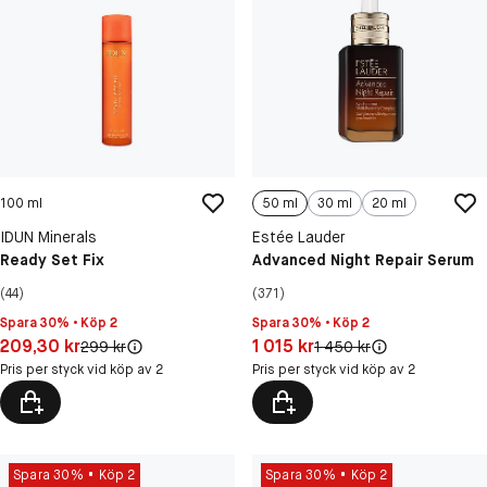
100 ml
50 ml
30 ml
20 ml
IDUN Minerals
Estée Lauder
Ready Set Fix
Advanced Night Repair Serum
(44)
(371)
Spara 30% • Köp 2
Spara 30% • Köp 2
Pris: 209,30 kr
Pris: 1 015 kr
209,30 kr
1 015 kr
Original pris:
Original pris:
299 kr
1 450 kr
Pris per styck vid köp av 2
Pris per styck vid köp av 2
Spara 30%
Köp 2
Spara 30%
Köp 2