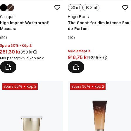
50 ml
100 ml
Clinique
Hugo Boss
High Impact Waterproof
The Scent for Him Intense Eau
Mascara
de Parfum
(89)
(10)
Spara 30% • Köp 2
Pris: 251,30 kr
251,30 kr
Medlemspris
Original pris:
359 kr
Pris: 918,75 kr
918,75 kr
Original pris:
1 225 kr
Pris per styck vid köp av 2
Spara 30%
Köp 2
Spara 30%
Köp 2