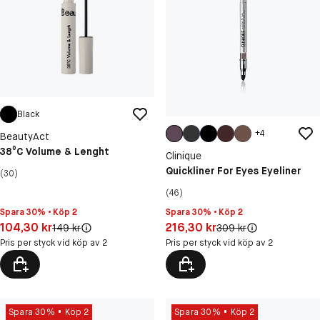
Black
+
4
BeautyAct
38⁰C Volume & Lenght
Clinique
Quickliner For Eyes Eyeliner
(30)
(46)
Spara 30% • Köp 2
Spara 30% • Köp 2
Pris: 104,30 kr
Pris: 216,30 kr
104,30 kr
216,30 kr
Original pris:
Original pris:
149 kr
309 kr
Pris per styck vid köp av 2
Pris per styck vid köp av 2
Spara 30%
Köp 2
Spara 30%
Köp 2