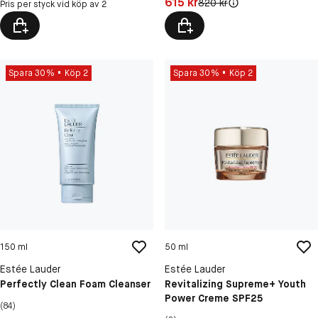
Pris: 615 kr
615 kr
Original pris:
820 kr
Pris per styck vid köp av 2
Spara 30%
Köp 2
Spara 30%
Köp 2
150 ml
50 ml
Estée Lauder
Estée Lauder
Perfectly Clean Foam Cleanser
Revitalizing Supreme+ Youth
Power Creme SPF25
(84)