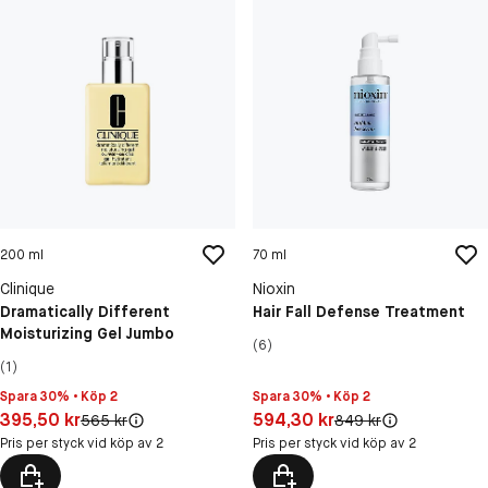
200 ml
70 ml
Clinique
Nioxin
Dramatically Different
Hair Fall Defense Treatment
Moisturizing Gel Jumbo
(6)
(1)
Spara 30% • Köp 2
Spara 30% • Köp 2
Pris: 395,50 kr
Pris: 594,30 kr
395,50 kr
594,30 kr
Original pris:
Original pris:
565 kr
849 kr
Pris per styck vid köp av 2
Pris per styck vid köp av 2