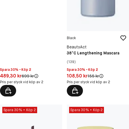
Black
BeautyAct
38°C Lengthening Mascara
(139)
Spara 30% • Köp 2
Spara 30% • Köp 2
Pris: 489,30 kr
Pris: 108,50 kr
489,30 kr
108,50 kr
Original pris:
Original pris:
699 kr
155 kr
Pris per styck vid köp av 2
Pris per styck vid köp av 2
Spara 30%
Köp 2
Spara 30%
Köp 2