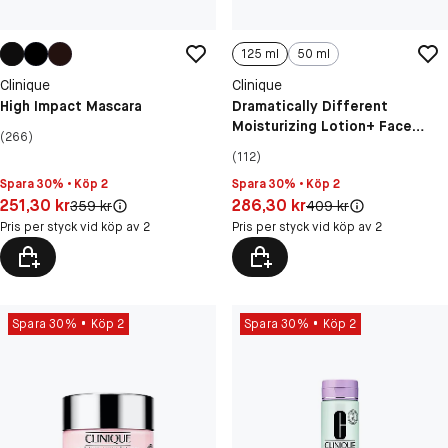
125 ml
50 ml
Clinique
Clinique
High Impact Mascara
Dramatically Different
Moisturizing Lotion+ Face
(266)
Cream
(112)
Spara 30% • Köp 2
Spara 30% • Köp 2
Pris: 251,30 kr
Pris: 286,30 kr
251,30 kr
286,30 kr
Original pris:
Original pris:
359 kr
409 kr
Pris per styck vid köp av 2
Pris per styck vid köp av 2
Spara 30%
Köp 2
Spara 30%
Köp 2