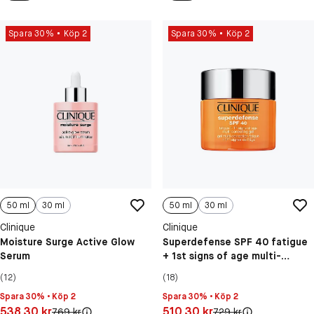
Spara 30%
Köp 2
Spara 30%
Köp 2
50 ml
30 ml
50 ml
30 ml
Clinique
Clinique
Moisture Surge Active Glow
Superdefense SPF 40 fatigue
Serum
+ 1st signs of age multi-
correcting gel
(12)
(18)
Spara 30% • Köp 2
Spara 30% • Köp 2
Pris: 538,30 kr
Pris: 510,30 kr
538,30 kr
510,30 kr
Original pris:
Original pris:
769 kr
729 kr