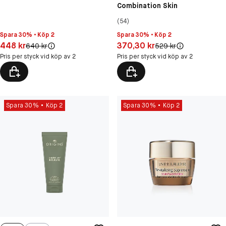
Combination Skin
(54)
Spara 30% • Köp 2
Spara 30% • Köp 2
Pris: 448 kr
Pris: 370,30 kr
448 kr
370,30 kr
Original pris:
Original pris:
640 kr
529 kr
Pris per styck vid köp av 2
Pris per styck vid köp av 2
Spara 30%
Köp 2
Spara 30%
Köp 2