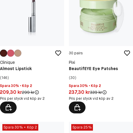
30 pairs
Clinique
Pixi
Almost Lipstick
BeautifEYE Eye Patches
(146)
(30)
Spara 30% • Köp 2
Spara 30% • Köp 2
Pris: 209,30 kr
Pris: 237,30 kr
209,30 kr
237,30 kr
Original pris:
Original pris:
299 kr
339 kr
Pris per styck vid köp av 2
Pris per styck vid köp av 2
Spara 30%
Köp 2
Spara 25%