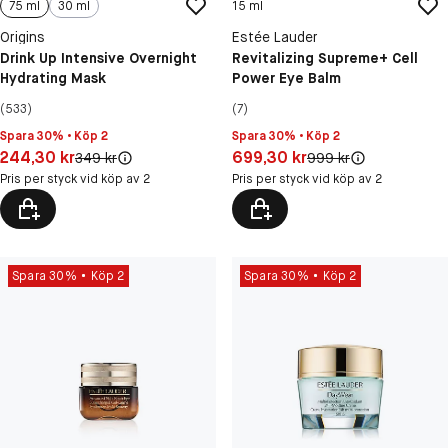
75 ml
30 ml
15 ml
Origins
Estée Lauder
Drink Up Intensive Overnight
Revitalizing Supreme+ Cell
Hydrating Mask
Power Eye Balm
(533)
(7)
Spara 30% • Köp 2
Spara 30% • Köp 2
Pris: 244,30 kr
Pris: 699,30 kr
244,30 kr
699,30 kr
Original pris:
Original pris:
349 kr
999 kr
Pris per styck vid köp av 2
Pris per styck vid köp av 2
Spara 30%
Köp 2
Spara 30%
Köp 2