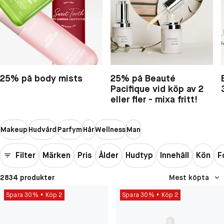
25% på body mists
25% på Beauté
Pacifique vid köp av 2
eller fler - mixa fritt!
Makeup
Hudvård
Parfym
Hår
Wellness
Man
Filter
Märken
Pris
Ålder
Hudtyp
Innehåll
Kön
F
2834 produkter
Mest köpta
Spara 30%
Köp 2
Spara 30%
Köp 2