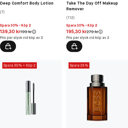
Deep Comfort Body Lotion
Take The Day Off Makeup
Remover
(7)
(112)
Spara 30% • Köp 2
Spara 30% • Köp 2
Pris: 139,30 kr
Pris: 195,30 kr
139,30 kr
195,30 kr
Original pris:
Original pris:
199 kr
279 kr
Pris per styck vid köp av 2
Pris per styck vid köp av 2
Spara 30%
Köp 2
Spara 25%