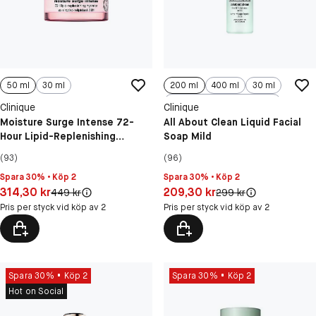
50 ml
30 ml
200 ml
400 ml
30 ml
400 ml Refill
Clinique
Clinique
Moisture Surge Intense 72-
All About Clean Liquid Facial
Hour Lipid-Replenishing
Soap Mild
Hydrating Face Cream
(93)
(96)
Spara 30% • Köp 2
Spara 30% • Köp 2
Pris: 314,30 kr
Pris: 209,30 kr
314,30 kr
209,30 kr
Original pris:
Original pris:
449 kr
299 kr
Pris per styck vid köp av 2
Pris per styck vid köp av 2
Spara 30%
Köp 2
Spara 30%
Köp 2
Hot on Social