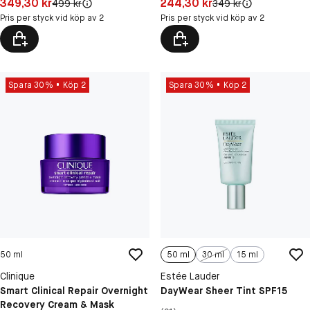
Pris: 349,30 kr
Pris: 244,30 kr
349,30 kr
244,30 kr
Original pris:
Original pris:
499 kr
349 kr
Pris per styck vid köp av 2
Pris per styck vid köp av 2
Spara 30%
Köp 2
Spara 30%
Köp 2
50 ml
50 ml
30 ml
15 ml
Clinique
Estée Lauder
Smart Clinical Repair Overnight
DayWear Sheer Tint SPF15
Recovery Cream & Mask