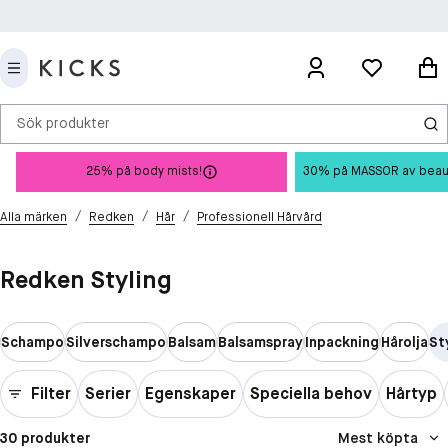
Sök produkter
25% på body mists!
30% på MASSOR av beauty 
/
/
/
Alla märken
Redken
Hår
Professionell Hårvård
Redken Styling
Schampo
Silverschampo
Balsam
Balsamspray
Inpackning
Hårolja
St
Filter
Serier
Egenskaper
Speciella behov
Hårtyp
30 produkter
Mest köpta