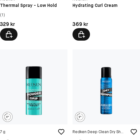
Therrmal Spray - Low Hold
Hydrating Curl Cream
(1)
Pris: 329 kr
Pris: 369 kr
329 kr
369 kr
7 g
Redken Deep Clean Dry Shampoo