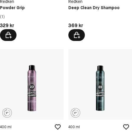
Redken
Redken
Powder Grip
Deep Clean Dry Shampoo
(1)
Pris: 329 kr
Pris: 369 kr
329 kr
369 kr
400 ml
400 ml