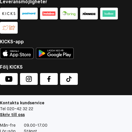
Leveransmöjligheter
KICKS-app
Följ KICKS
Kontakta kundservice
Tel 020-42 32 22
Skriv till oss
Mån-fre
09.00-17.00
Lör-sön
Stängt