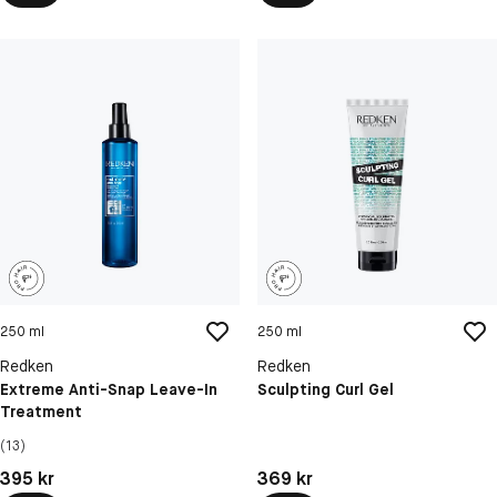
250 ml
250 ml
Redken
Redken
Extreme Anti-Snap Leave-In
Sculpting Curl Gel
Treatment
(13)
Pris: 395 kr
Pris: 369 kr
395 kr
369 kr