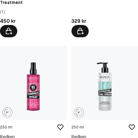
Treatment
(1)
Pris: 450 kr
Pris: 329 kr
450 kr
329 kr
250 ml
250 ml
Redken
Redken