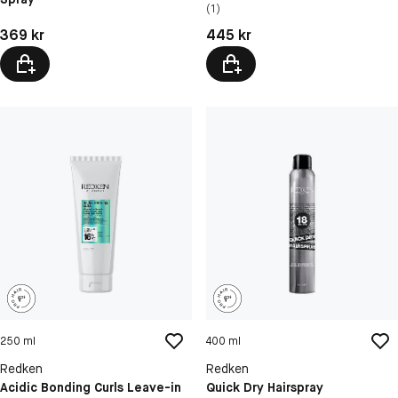
(1)
Pris: 369 kr
Pris: 445 kr
369 kr
445 kr
250 ml
400 ml
Redken
Redken
Acidic Bonding Curls Leave-in
Quick Dry Hairspray