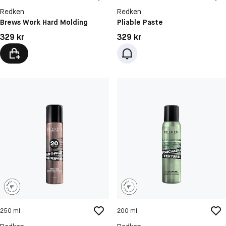
Redken
Redken
Brews Work Hard Molding
Pliable Paste
Pris: 329 kr
Pris: 329 kr
329 kr
329 kr
250 ml
200 ml