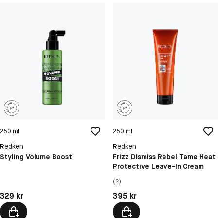
250 ml
250 ml
Redken
Redken
Styling Volume Boost
Frizz Dismiss Rebel Tame Heat
Protective Leave-In Cream
(2)
Pris: 329 kr
Pris: 395 kr
329 kr
395 kr