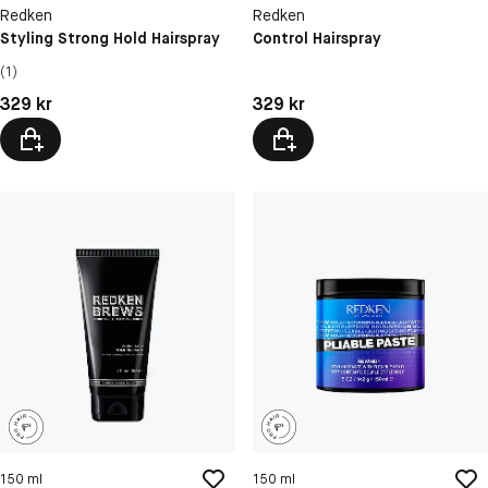
Redken
Redken
Styling Strong Hold Hairspray
Control Hairspray
(1)
Pris: 329 kr
Pris: 329 kr
329 kr
329 kr
150 ml
150 ml