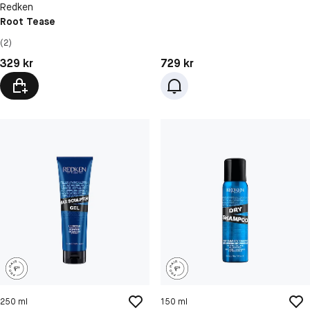
Redken
Root Tease
(2)
Pris: 329 kr
Pris: 729 kr
329 kr
729 kr
250 ml
150 ml