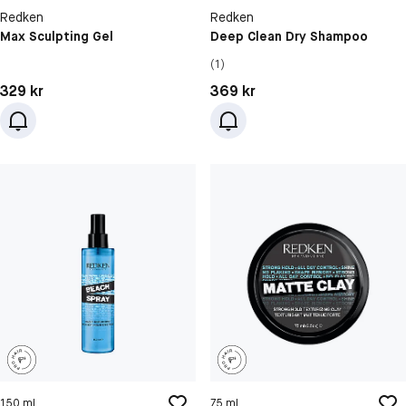
Redken
Redken
Max Sculpting Gel
Deep Clean Dry Shampoo
(1)
Pris: 329 kr
Pris: 369 kr
329 kr
369 kr
150 ml
75 ml