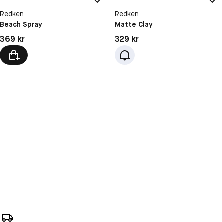
Redken
Redken
Beach Spray
Matte Clay
Pris: 369 kr
Pris: 329 kr
369 kr
329 kr