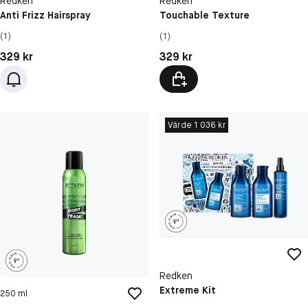
Redken
Redken
Anti Frizz Hairspray
Touchable Texture
(1)
(1)
Pris: 329 kr
Pris: 329 kr
329 kr
329 kr
Värde 1 036 kr
Redken
Extreme Kit
250 ml