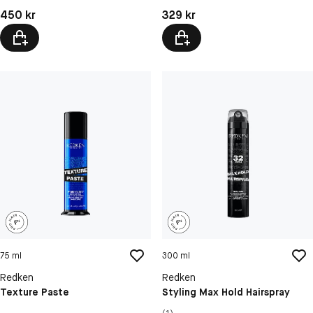
Pris: 450 kr
Pris: 329 kr
450 kr
329 kr
75 ml
300 ml
Redken
Redken
Texture Paste
Styling Max Hold Hairspray