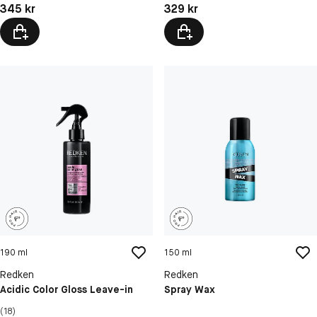
Pris: 345 kr
Pris: 329 kr
345 kr
329 kr
190 ml
150 ml
Redken
Redken
Acidic Color Gloss Leave-in
Spray Wax
(18)