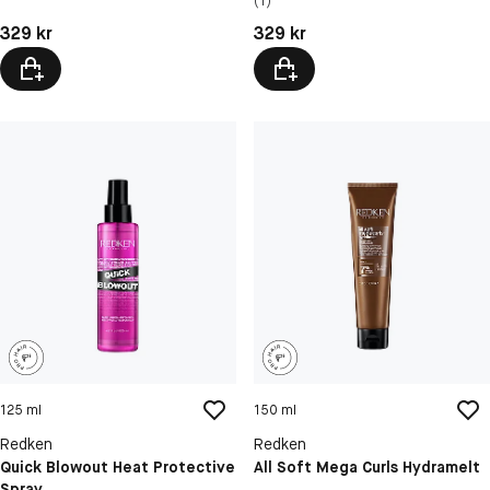
(1)
Pris: 329 kr
Pris: 329 kr
329 kr
329 kr
125 ml
150 ml
Redken
Redken
Quick Blowout Heat Protective
All Soft Mega Curls Hydramelt
Spray