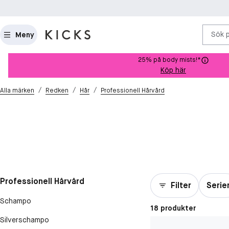
Sök 
Meny
25% på body mists!*
Köp här
/
/
/
Alla märken
Redken
Hår
Professionell Hårvård
Professionell Hårvård
Filter
Serie
Schampo
18 produkter
Silverschampo