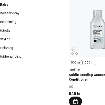
Balsam
Balsamspray
Inpackning
Hårolja
Styling
Finishing
Hårbehandling
500 ml
300 ml
Redken
Acidic Bonding Conce
Conditioner
(5)
Pris: 545 kr
545 kr