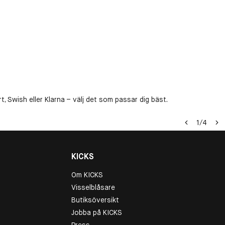
, Swish eller Klarna – välj det som passar dig bäst.
1
/
4
KICKS
Om KICKS
Visselblåsare
Butiksöversikt
Jobba på KICKS