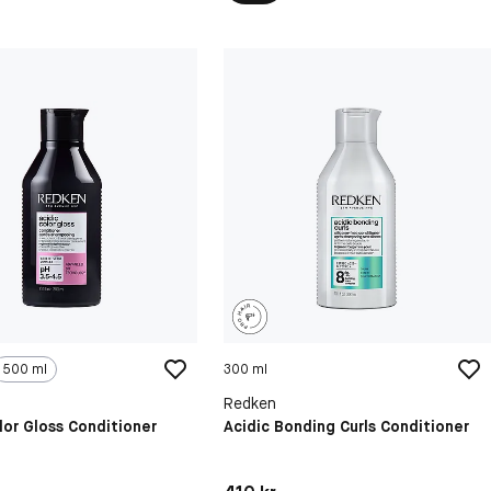
500 ml
300 ml
Redken
lor Gloss Conditioner
Acidic Bonding Curls Conditioner
kr
Pris: 410 kr