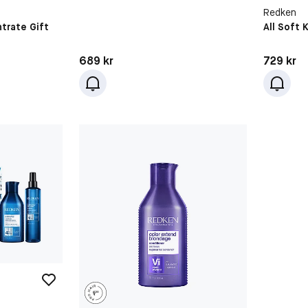
Redken
trate Gift
All Soft 
Pris: 689 kr
Pris: 729 
689 kr
729 kr