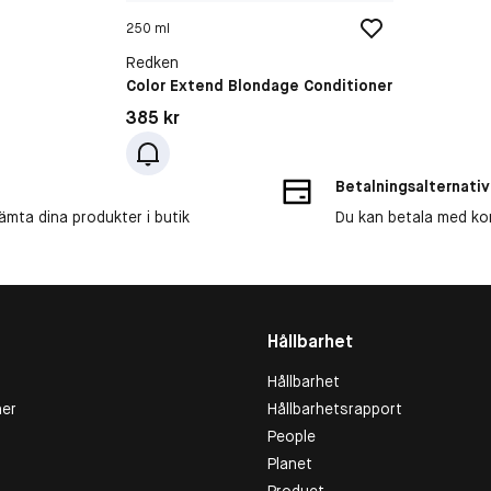
250 ml
Redken
Color Extend Blondage Conditioner
Pris: 385 kr
385 kr
Betalningsalternativ
ämta dina produkter i butik
Du kan betala med kort
Hållbarhet
Hållbarhet
er
Hållbarhetsrapport
People
Planet