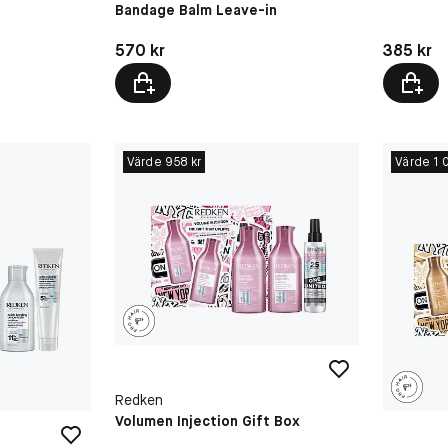
Bandage Balm Leave-in
Pris: 570 kr
Pris: 385 
570 kr
385 kr
Värde 958 kr
Värde 1 
Redken
Volumen Injection Gift Box