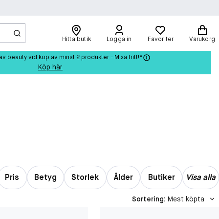
Hitta butik
Logga in
Favoriter
Varukorg
beauty vid köp av minst 2 produkter - Mixa fritt!*
Köp här
Pris
Betyg
Storlek
Ålder
Butiker
Visa alla
Sortering
:
Mest köpta