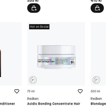
335 kr
410 kr
Hot on Social
75 ml
300 ml
Redken
Redken
onditioner
Acidic Bonding Concentrate Hair
Blondage 