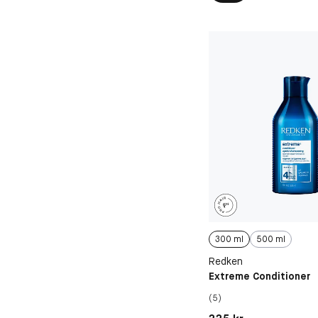
300 ml
500 ml
Redken
Extreme Conditioner
(5)
Pris: 335 kr