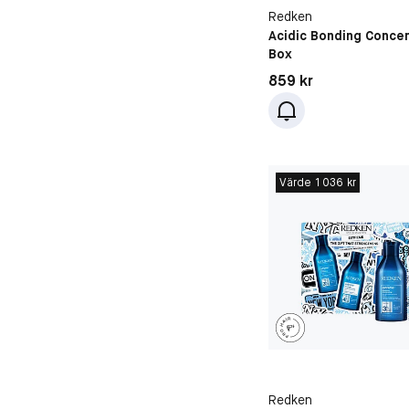
Redken
Acidic Bonding Concen
Box
Pris: 859 kr
859 kr
Värde 1 036 kr
Redken