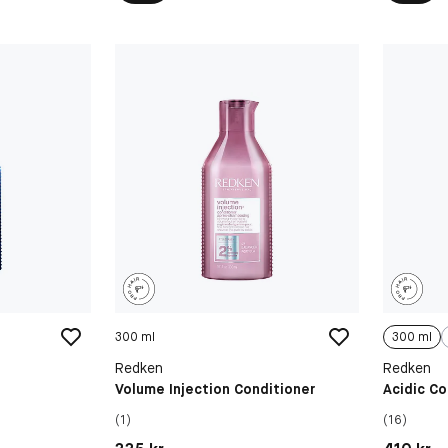
300 ml
300 ml
Redken
Redken
Volume Injection Conditioner
Acidic Co
(1)
(16)
Pris: 335 kr
Pris: 410 