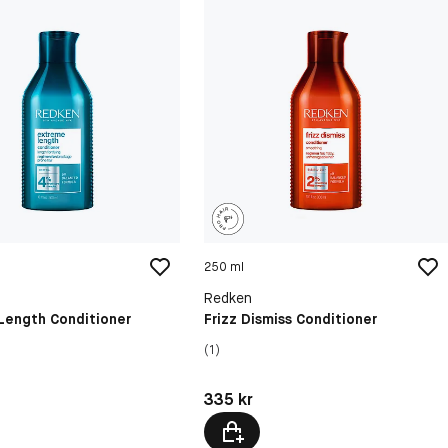
250 ml
Redken
Length Conditioner
Frizz Dismiss Conditioner
(1)
kr
Pris: 335 kr
335 kr