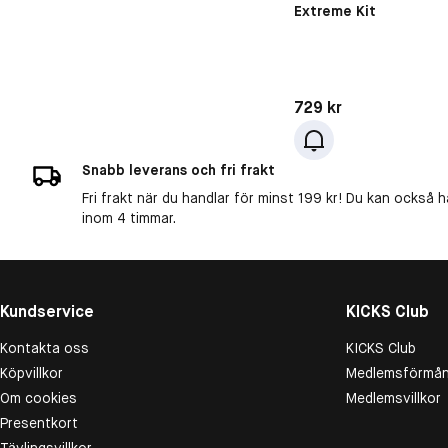
Extreme Kit
Pris: 729 kr
729 kr
Snabb leverans och fri frakt
Fri frakt när du handlar för minst 199 kr! Du kan också h
inom 4 timmar.
Kundservice
KICKS Club
Kontakta oss
KICKS Club
Köpvillkor
Medlemsförmån
Om cookies
Medlemsvillkor
Presentkort