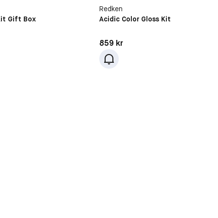
Redken
Kit Gift Box
Acidic Color Gloss Kit
kr
Pris: 859 kr
859 kr