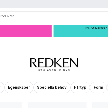
produkter
30% på MASSOR av 
r
Egenskaper
Speciella behov
Hårtyp
Form