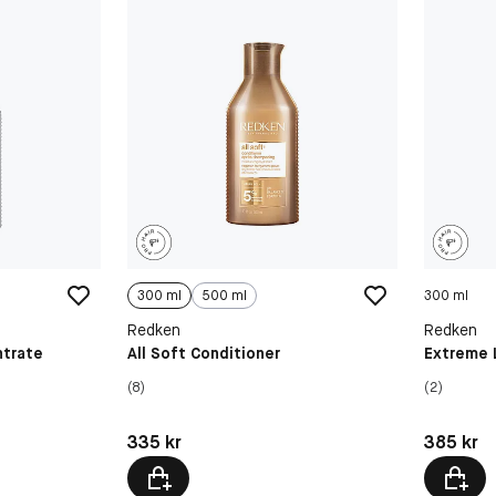
300 ml
500 ml
300 ml
Redken
Redken
ntrate
All Soft Conditioner
Extreme 
(8)
(2)
Pris: 335 kr
Pris: 385 
335 kr
385 kr