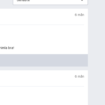
efter
6 mån
himla bra!
6 mån