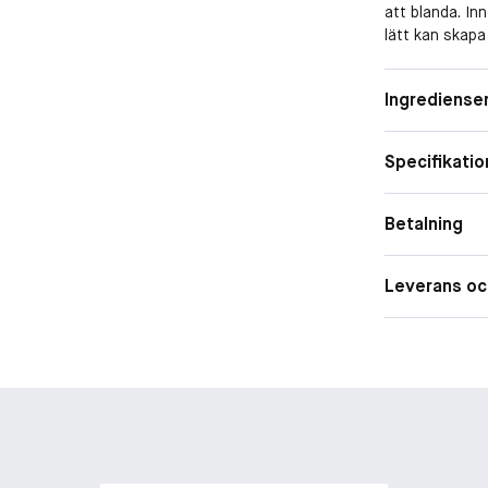
att blanda. In
lätt kan skapa
Fördelar:
• Innehåller 3
Form
Ingrediense
blusher.
Egenskape
• Studio Tip:
Specifikatio
Storlek
Täckningsg
Betalning
Leverans oc