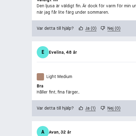
Den ljusa är väldigt fin. Är dock för varm för min
när jag får lite färg under sommaren.
Var detta till hjälp?
Ja
(
0
)
Nej
(
0
)
E
Evelina
, 48 år
Light Medium
Bra
Håller fint, fina färger..
Var detta till hjälp?
Ja
(
1
)
Nej
(
0
)
A
Avan
, 32 år