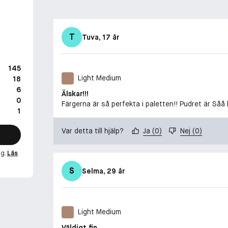
T
Tuva
, 17 år
145
Light Medium
18
6
Älskar!!!
0
Färgerna är så perfekta i paletten!! Pudret är Såå 
1
Var detta till hjälp?
Ja
(
0
)
Nej
(
0
)
ng.
Läs
S
Selma
, 29 år
Light Medium
Väldigt fin