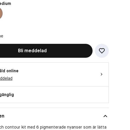
edium
ne
Bli meddelad
åld online
eddelad
lgänglig
en
och contour kit med 6 pigmenterade nyanser som är lätta