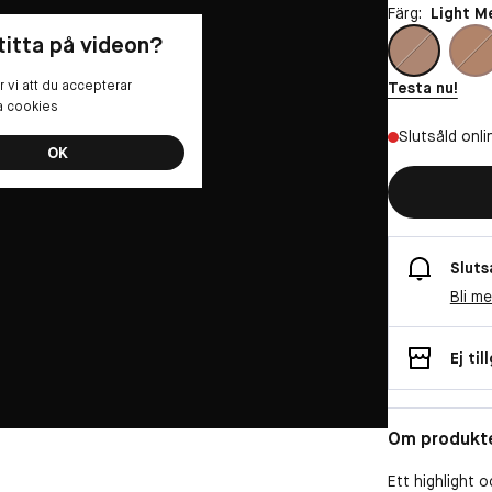
Färg:
Light M
 titta på videon?
 vi att du accepterar
Testa nu!
la cookies
Slutsåld onli
OK
Sluts
Bli m
Ej til
Om produkt
Ett highlight 