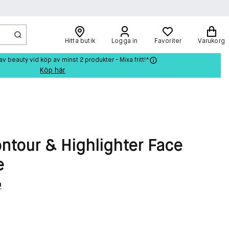
Hitta butik
Logga in
Favoriter
Varukorg
beauty vid köp av minst 2 produkter - Mixa fritt!*
Köp här
ontour & Highlighter Face
e
n