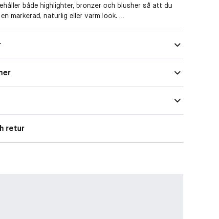
nehåller både highlighter, bronzer och blusher så att du
 en markerad, naturlig eller varm look.
 puder med matt finish och 2 med pärlemo samt en matt
Kompakt
r
r
Långtidsverkande
 Du kan också använda paletten som ögonskugga!
ner
Palett
rad
Hög
h retur