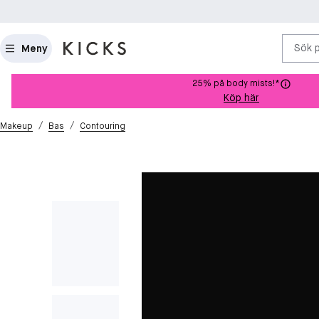
Sök 
Meny
25% på body mists!*
Köp här
/
/
Makeup
Bas
Contouring