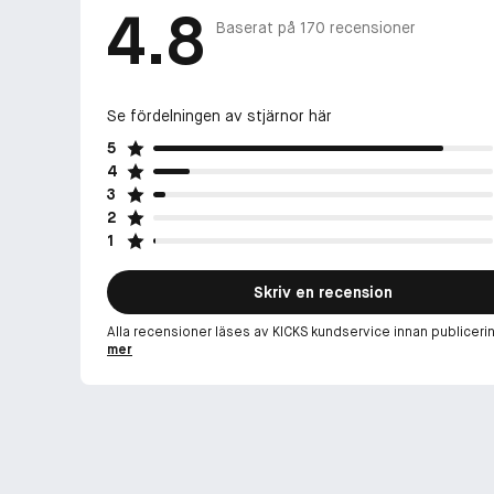
4.8
Baserat på
170
recensioner
Se fördelningen av stjärnor här
5
4
3
2
1
Skriv en recension
Alla recensioner läses av KICKS kundservice innan publiceri
mer