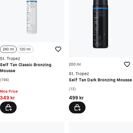
240 ml
120 ml
St. Tropez
Self Tan Classic Bronzing
200 ml
Mousse
St. Tropez
Self Tan Dark Bronzing Mousse
(194)
(13)
Nice Price
Pris: 349 kr
Pris: 499 kr
349 kr
499 kr