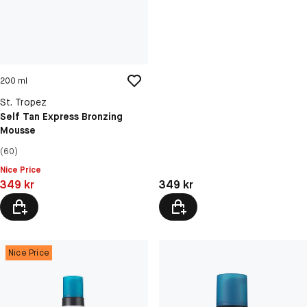
200 ml
St. Tropez
Self Tan Express Bronzing
Mousse
(60)
Nice Price
Pris: 349 kr
Pris: 349 kr
349 kr
349 kr
Nice Price