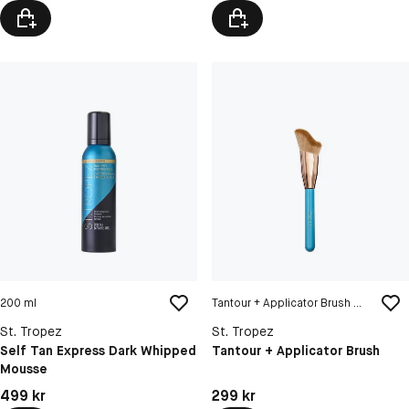
200 ml
Tantour + Applicator Brush Makeup
St. Tropez
St. Tropez
Self Tan Express Dark Whipped
Tantour + Applicator Brush
Mousse
Pris: 499 kr
Pris: 299 kr
499 kr
299 kr