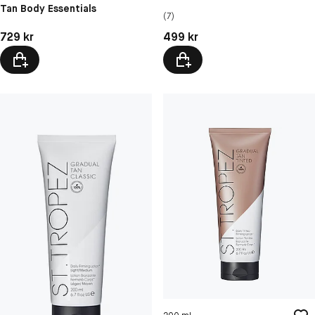
Tan Body Essentials
(7)
Pris: 729 kr
Pris: 499 kr
729 kr
499 kr