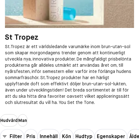
St Tropez
St.Tropez är ett världsledande varumärke inom brun-utan-sol
som skapar morgondagens trender genom att kontinuerligt
utveckla nya, innovativa produkter. De mångfaldigt prisbelönta
produkterna går alldeles utmärkt att användas året om, till
nyårsfesten, inför semestern eller varför inte förlänga hudens
sommarfräschör. St.Tropez produkter har en härligt
upplyftande doft som effektivt döljer brun-utan-sol-lukten,
även under utvecklingstiden! Det breda sortimentet är till för
att du ska hitta dina favoriter oavsett vilket appliceringssätt
och slutresultat du vill ha. You Set the Tone.
Hudvård
Man
Filter
Pris
Innehåll
Kön
Hudtyp
Egenskaper
Åld