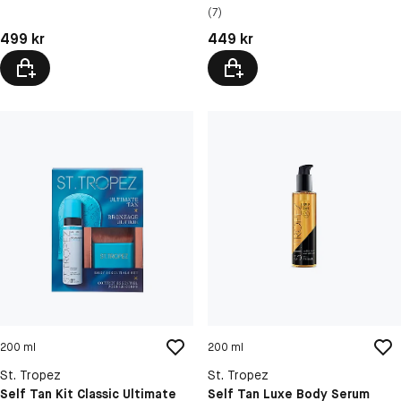
(7)
Pris: 499 kr
Pris: 449 kr
499 kr
449 kr
200 ml
200 ml
St. Tropez
St. Tropez
Self Tan Kit Classic Ultimate
Self Tan Luxe Body Serum