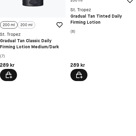
200 ml
St. Tropez
Gradual Tan Tinted Daily
Firming Lotion
200 ml
200 ml
(8)
St. Tropez
Gradual Tan Classic Daily
Firming Lotion Medium/Dark
(7)
Pris: 289 kr
Pris: 289 kr
289 kr
289 kr