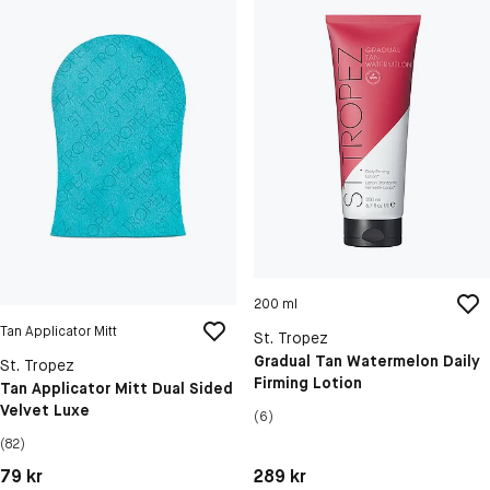
200 ml
Tan Applicator Mitt
St. Tropez
Gradual Tan Watermelon Daily
St. Tropez
Firming Lotion
Tan Applicator Mitt Dual Sided
Velvet Luxe
(6)
(82)
Pris: 79 kr
Pris: 289 kr
79 kr
289 kr