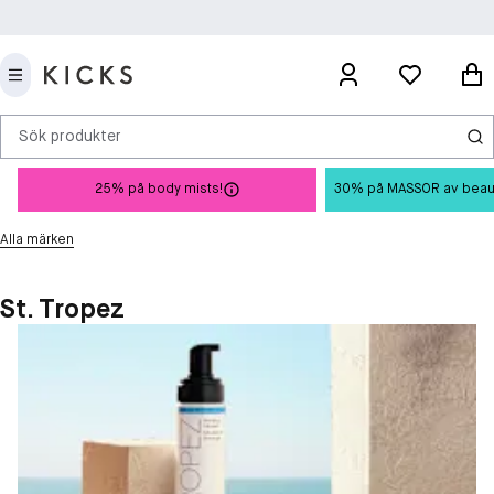
Sök produkter
25% på body mists!
30% på MASSOR av beauty 
Alla märken
St. Tropez