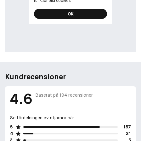
funktionella cookies
OK
Kundrecensioner
4.6
Baserat på
194
recensioner
Se fördelningen av stjärnor här
5
157
4
21
3
5