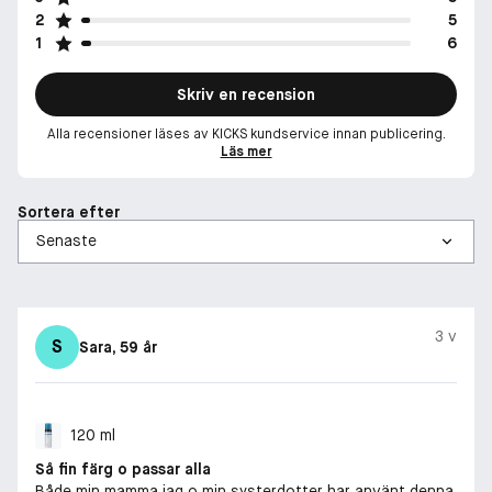
2
5
1
6
Skriv en recension
Alla recensioner läses av KICKS kundservice innan publicering.
Läs mer
Sortera efter
3 v
S
Sara
, 59 år
120 ml
Så fin färg o passar alla
Både min mamma jag o min systerdotter har använt denna