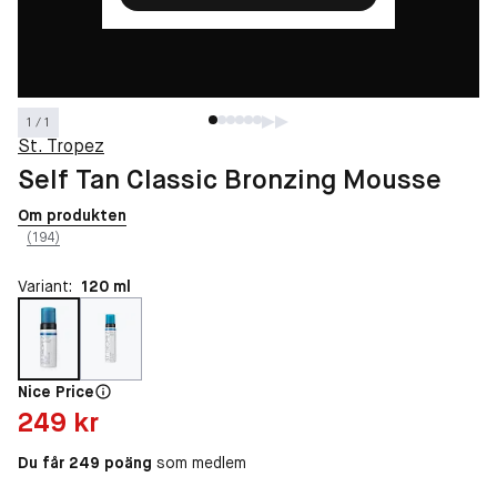
1 / 1
St. Tropez
Self Tan Classic Bronzing Mousse
Om produkten
(194)
Variant:
120 ml
Nice Price
Pris: 249 kr
249 kr
Du får 249 poäng
som medlem