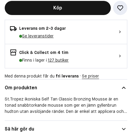
Köp
Leverans om 2-3 dagar
Se leveranstider
Click & Collect om 4 tim
Finns i lager i
127 butiker
Med denna produkt får du
fri leverans
·
Se priser
Om produkten
St.Tropez ikoniska Self Tan Classic Bronzing Mousse är en
tonad snabbtorkande mousse som ger en jämn gyllenbrun
hudton utan avslöjande ränder. Den är enkel att applicera och
den naturliga guidefärgen ger dig en omedelbar fin färg under
tiden som färgen i hudcellerna utvecklas klart. Vår teknologi
Hudtyp
Normal
Så här gör du
Intelligent Tanning System gör att färgen anpassar sig till din