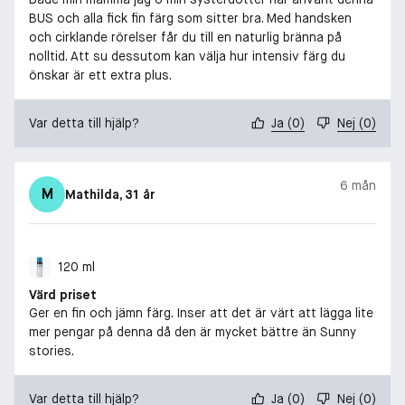
BUS och alla fick fin färg som sitter bra. Med handsken
och cirklande rörelser får du till en naturlig bränna på
nolltid. Att su dessutom kan välja hur intensiv färg du
önskar är ett extra plus.
Var detta till hjälp?
Ja
(
0
)
Nej
(
0
)
6 mån
M
Mathilda
, 31 år
120 ml
Värd priset
Ger en fin och jämn färg. Inser att det är värt att lägga lite
mer pengar på denna då den är mycket bättre än Sunny
stories.
Var detta till hjälp?
Ja
(
0
)
Nej
(
0
)