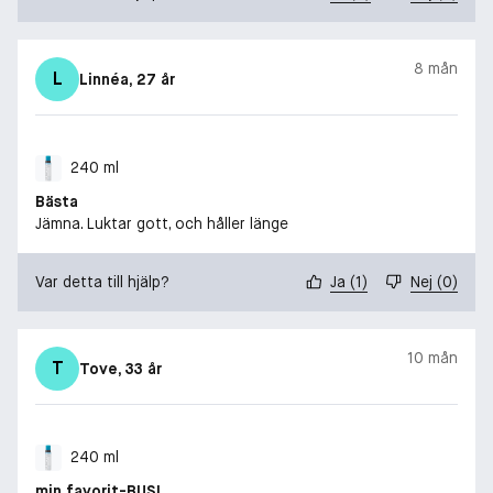
8 mån
L
Linnéa
, 27 år
240 ml
Bästa
Jämna. Luktar gott, och håller länge
Var detta till hjälp?
Ja
(
1
)
Nej
(
0
)
10 mån
T
Tove
, 33 år
240 ml
min favorit-BUS!