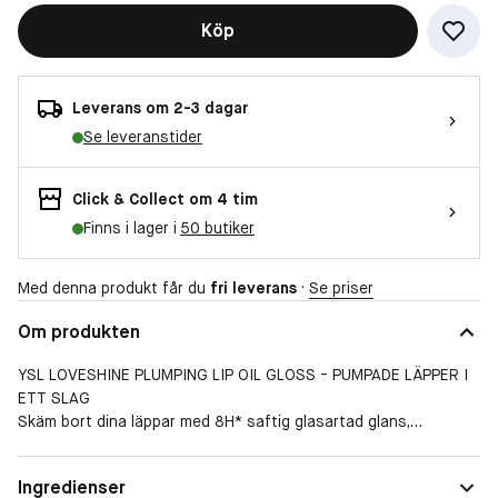
Köp
Leverans om 2-3 dagar
Se leveranstider
Click & Collect om 4 tim
Finns i lager i
50 butiker
Med denna produkt får du
fri leverans
·
Se priser
Om produkten
YSL LOVESHINE PLUMPING LIP OIL GLOSS - PUMPADE LÄPPER I
ETT SLAG
Skäm bort dina läppar med 8H* saftig glasartad glans,
överladdad vård och 24H** återfuktning för den glansigaste
fylliga pout med YSL LOVESHINE Plumping Lip Oil Gloss. Dina
Ingredienser
läppar ser omedelbart glansiga, puffigare och studsare ut med