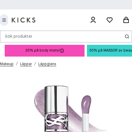
Sök produkter
25% på body mists!
30% på MASSOR av beauty 
/
/
Makeup
Läppar
Läppglans