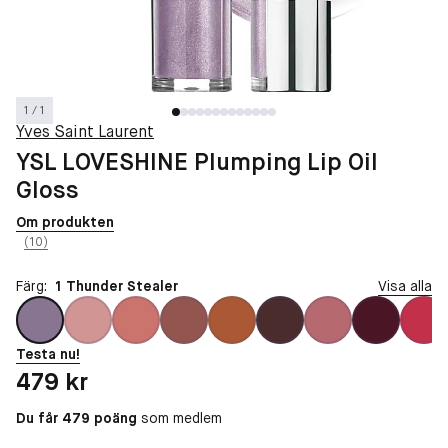
1 / 1
Yves Saint Laurent
YSL LOVESHINE Plumping Lip Oil
Gloss
Om produkten
(10)
Färg:
1 Thunder Stealer
Visa alla
Testa nu!
Pris: 479 kr
479 kr
Du får 479 poäng
som medlem