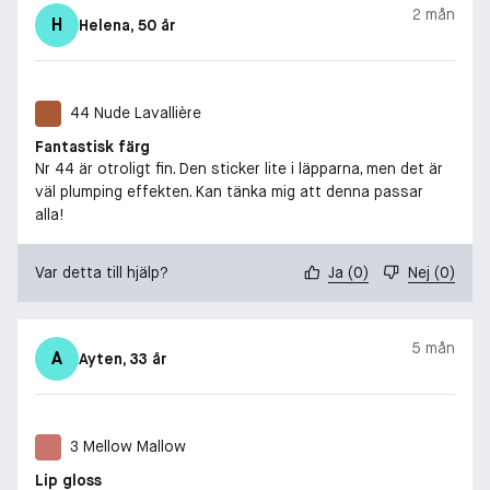
2 mån
H
Helena
, 50 år
44 Nude Lavallière
Fantastisk färg
Nr 44 är otroligt fin. Den sticker lite i läpparna, men det är
väl plumping effekten. Kan tänka mig att denna passar
alla!
Var detta till hjälp?
Ja
(
0
)
Nej
(
0
)
5 mån
A
Ayten
, 33 år
3 Mellow Mallow
Lip gloss