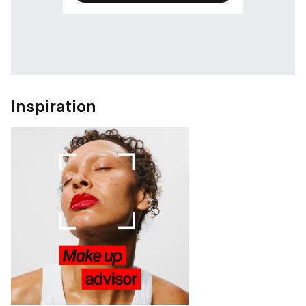
-
KONSUMENTFÖRDELAR
• Läpparna ser större ut
• 24H** hydrering
• Omedelbart glansiga läppar med 8H* saftig glasartad glans
Inspiration
• Lätt att applicera, appliceras jämnt och glider smidigt på
läpparna
• Ej klibbig konsistens
*Kliniskt betygstest **Instrumentellt test
-
RESULTAT
Saftiga läppar olåsta - Klä dina läppar i glansig glans och
återfuktning och upplev den fylliga känslan av YSL LOVESHINE
Plumping Lip Oil Gloss. Serien har byggbara sirapsliknande
färger i den mest intensiva nivån av glans från hela YSL
LOVESHINE-familjen.