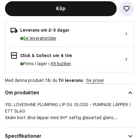
Köp
Leverans om 2-3 dagar
Se leveranstider
Click & Collect om 4 tim
Finns i lager i
49 butiker
Med denna produkt får du
fri leverans
·
Se priser
Om produkten
YSL LOVESHINE PLUMPING LIP OIL GLOSS - PUMPADE LÄPPER I
ETT SLAG
Skäm bort dina läppar med 8H* saftig glasartad glans,
överladdad vård och 24H** återfuktning för den glansigaste
fylliga pout med YSL LOVESHINE Plumping Lip Oil Gloss. Dina
Specifikationer
läppar ser omedelbart glansiga, puffigare och studsare ut med