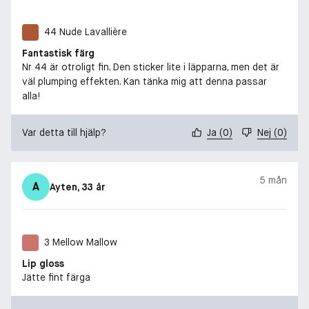
44 Nude Lavallière
Fantastisk färg
Nr 44 är otroligt fin. Den sticker lite i läpparna, men det är
väl plumping effekten. Kan tänka mig att denna passar
alla!
Var detta till hjälp?
Ja
(
0
)
Nej
(
0
)
5 mån
A
Ayten
, 33 år
3 Mellow Mallow
Lip gloss
Jätte fint färga