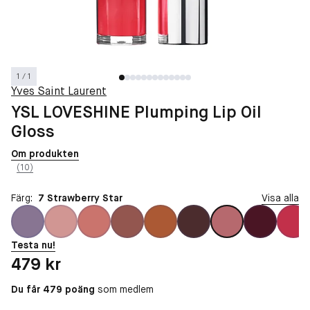
1 / 1
Yves Saint Laurent
YSL LOVESHINE Plumping Lip Oil
Gloss
Om produkten
(10)
Färg:
7 Strawberry Star
Visa alla
Testa nu!
Pris: 479 kr
479 kr
Du får 479 poäng
som medlem