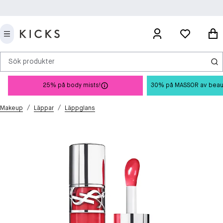
Sök produkter
25% på body mists!
30% på MASSOR av beauty 
/
/
Makeup
Läppar
Läppglans