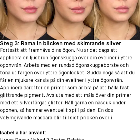
Steg 3: Rama in blicken med skimrande silver
Fortsätt att framhäva dina ögon. Nu är det dags att
applicera en ljusbrun ögonskugga över din eyeliner i yttre
ögonvrån. Arbeta med en rundad ögonskuggeborste och
tona ut färgen över yttre ögonlocket. Sudda noga så att du
får en mjukare känsla på din eyeliner i yttre ögonvrån.
Applicera därefter en primer som är bra på att hålla fast
glittrande pigment. Avsluta med att måla över din primer
med ett silverfärgat glitter. Håll gärna en näsduk under
ögonen, så hamnar eventuellt spill på den. En dos
volymgivande mascara blir till sist pricken över i.
Isabella har använt: