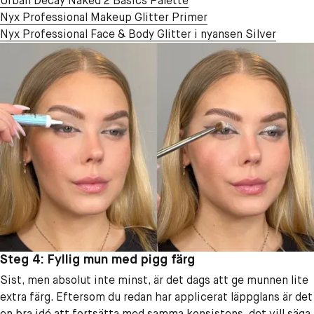
Urban Decay Naked 2 Basics Palette
Nyx Professional Makeup Glitter Primer
Nyx Professional Face & Body Glitter i nyansen Silver
Steg 4: Fyllig mun med pigg färg
Sist, men absolut inte minst, är det dags att ge munnen lite
extra färg. Eftersom du redan har applicerat läppglans är det
en bra idé att fortsätta med samma konsistens, det vill säga