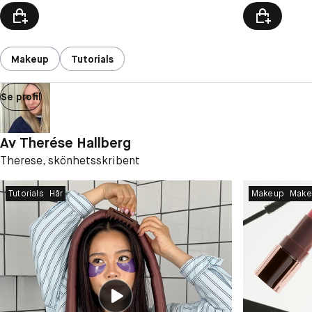
Makeup
Tutorials
Se profil
Av
Therése Hallberg
Therese, skönhetsskribent
Tutorials
Hår
Makeup
Make