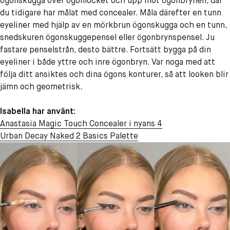
ögonskugga över ögonlocket och upp mot ögonbrynen, där
du tidigare har målat med concealer. Måla därefter en tunn
eyeliner med hjälp av en mörkbrun ögonskugga och en tunn,
snedskuren ögonskuggepensel eller ögonbrynspensel. Ju
fastare penselstrån, desto bättre. Fortsätt bygga på din
eyeliner i både yttre och inre ögonbryn. Var noga med att
följa ditt ansiktes och dina ögons konturer, så att looken blir
jämn och geometrisk.
Isabella har använt:
Anastasia Magic Touch Concealer i nyans 4
Urban Decay Naked 2 Basics Palette