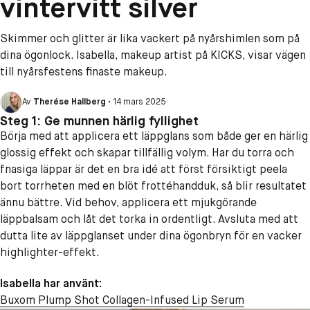
vintervitt silver
Skimmer och glitter är lika vackert på nyårshimlen som på
dina ögonlock. Isabella, makeup artist på KICKS, visar vägen
till nyårsfestens finaste makeup.
00:00
Av
Therése Hallberg
•
14 mars 2025
Steg 1: Ge munnen härlig fyllighet
Börja med att applicera ett läppglans som både ger en härlig
glossig effekt och skapar tillfällig volym. Har du torra och
fnasiga läppar är det en bra idé att först försiktigt peela
bort torrheten med en blöt frottéhandduk, så blir resultatet
ännu bättre. Vid behov, applicera ett mjukgörande
läppbalsam och låt det torka in ordentligt. Avsluta med att
dutta lite av läppglanset under dina ögonbryn för en vacker
highlighter-effekt.
Isabella har använt:
Buxom Plump Shot Collagen-Infused Lip Serum