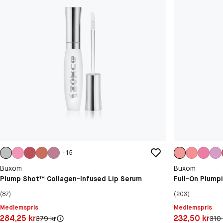
+
15
Buxom
Buxom
Plump Shot™ Collagen-Infused Lip Serum
Full-On Plump
(87)
(203)
Medlemspris
Medlemspris
Pris: 284,25 kr
Pris: 232,50 kr
284,25 kr
232,50 kr
Original pris:
Orig
379 kr
310 