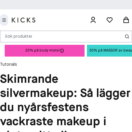
Sök produkter
25% på body mists!
30% på MASSOR av beauty 
Tutorials
Skimrande
silvermakeup: Så lägger
du nyårsfestens
vackraste makeup i