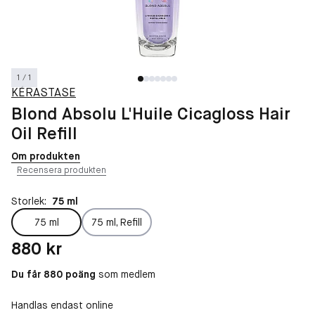
1 / 1
KÉRASTASE
Blond Absolu L'Huile Cicagloss Hair
Oil Refill
Om produkten
Recensera produkten
Storlek:
75 ml
75 ml
75 ml, Refill
Pris: 880 kr
880 kr
Du får 880 poäng
som medlem
Handlas endast online