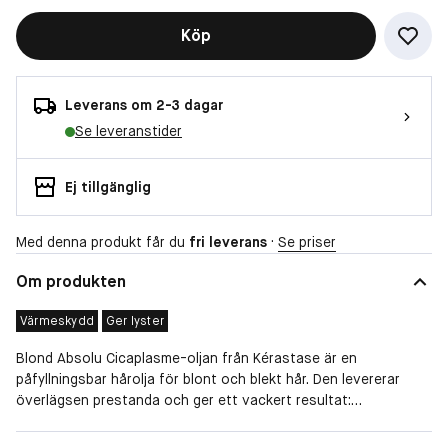
Köp
Leverans om 2-3 dagar
Se leveranstider
Ej tillgänglig
Med denna produkt får du
fri leverans
·
Se priser
Om produkten
Värmeskydd
Ger lyster
Blond Absolu Cicaplasme-oljan från Kérastase är en
påfyllningsbar hårolja för blont och blekt hår. Den levererar
överlägsen prestanda och ger ett vackert resultat:
-Stärker: Skyddar och stärker känsligt hår efter blekning.
Egenskaper
Ger lyster, Uppmjukande, Värmeskydd