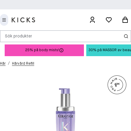
Sök produkter
25% på body mists!
30% på MASSOR av beauty 
/
Hår
Hårvård Refill