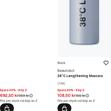
Black
BeautyAct
38°C Lengthening Mascara
(139)
Spara 30% • Köp 2
Spara 30% • Köp 2
Pris: 692,30 kr
Pris: 108,50 kr
692,30 kr
108,50 kr
Original pris:
Original pris:
989 kr
155 kr
Pris per styck vid köp av 2
Pris per styck vid köp av 2