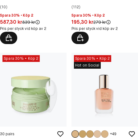
(10)
(112)
Spara 30% • Köp 2
Spara 30% • Köp 2
Pris: 587,30 kr
Pris: 195,30 kr
587,30 kr
195,30 kr
Original pris:
Original pris:
839 kr
279 kr
Pris per styck vid köp av 2
Pris per styck vid köp av 2
Spara 30%
Köp 2
Spara 30%
Köp 2
Hot on Social
30 pairs
+
49