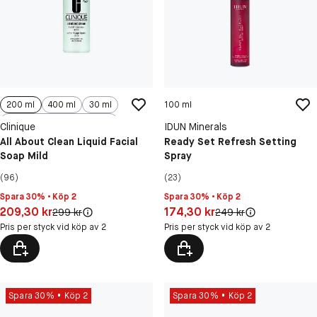
200 ml
400 ml
30 ml
100 ml
400 ml Refill
Clinique
IDUN Minerals
All About Clean Liquid Facial
Ready Set Refresh Setting
Soap Mild
Spray
(96)
(23)
Spara 30% • Köp 2
Spara 30% • Köp 2
Pris: 209,30 kr
Pris: 174,30 kr
209,30 kr
174,30 kr
Original pris:
Original pris:
299 kr
249 kr
Pris per styck vid köp av 2
Pris per styck vid köp av 2
Spara 30%
Köp 2
Spara 30%
Köp 2