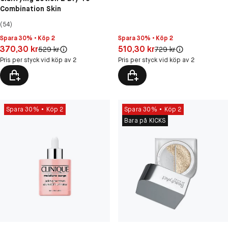
Combination Skin
(54)
Spara 30% • Köp 2
Spara 30% • Köp 2
Pris: 510,30 kr
Pris: 370,30 kr
510,30 kr
370,30 kr
Original pris:
Original pris:
729 kr
529 kr
Pris per styck vid köp av 2
Pris per styck vid köp av 2
Spara 30%
Köp 2
Spara 30%
Köp 2
Bara på KICKS