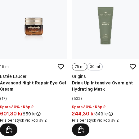
15 ml
75 ml
30 ml
Estée Lauder
Origins
Advanced Night Repair Eye Gel
Drink Up Intensive Overnight
Cream
Hydrating Mask
(17)
(533)
Spara 30% • Köp 2
Spara 30% • Köp 2
Pris: 601,30 kr
Pris: 244,30 kr
601,30 kr
244,30 kr
Original pris:
Original pris:
859 kr
349 kr
Pris per styck vid köp av 2
Pris per styck vid köp av 2