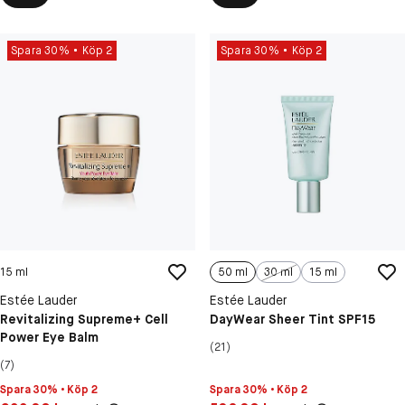
Spara 30%
Köp 2
Spara 30%
Köp 2
15 ml
50 ml
30 ml
15 ml
Estée Lauder
Estée Lauder
Revitalizing Supreme+ Cell
DayWear Sheer Tint SPF15
Power Eye Balm
(21)
(7)
Spara 30% • Köp 2
Spara 30% • Köp 2