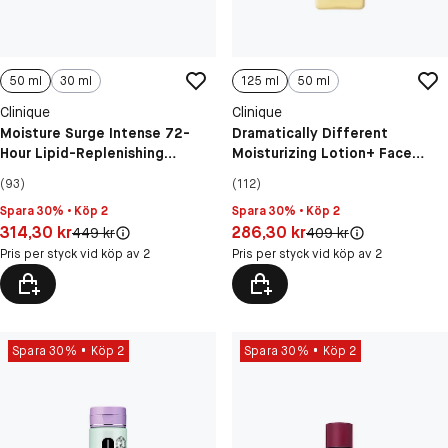
50 ml
30 ml
125 ml
50 ml
Clinique
Clinique
Moisture Surge Intense 72-
Dramatically Different
Hour Lipid-Replenishing
Moisturizing Lotion+ Face
Hydrating Face Cream
Cream
(93)
(112)
Spara 30% • Köp 2
Spara 30% • Köp 2
Pris: 314,30 kr
Pris: 286,30 kr
314,30 kr
286,30 kr
Original pris:
Original pris:
449 kr
409 kr
Pris per styck vid köp av 2
Pris per styck vid köp av 2
Spara 30%
Köp 2
Spara 30%
Köp 2