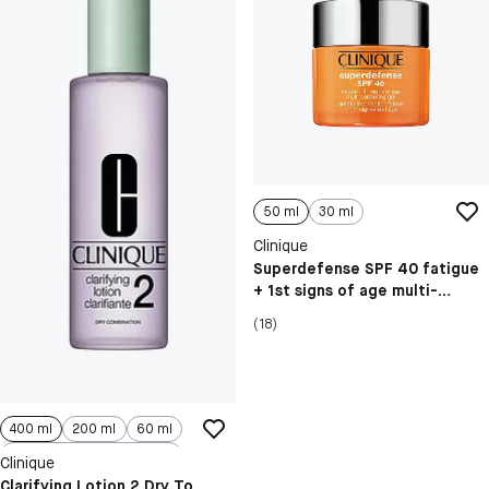
50 ml
30 ml
Clinique
Superdefense SPF 40 fatigue
+ 1st signs of age multi-
correcting gel
(18)
400 ml
200 ml
60 ml
400 ml Refill
Clinique
Clarifying Lotion 2 Dry To