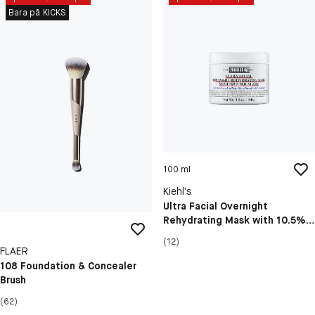
Bara på KICKS
100 ml
Kiehl’s
Ultra Facial Overnight
Rehydrating Mask with 10.5%
Squalane
(12)
FLAER
108 Foundation & Concealer
Brush
(62)