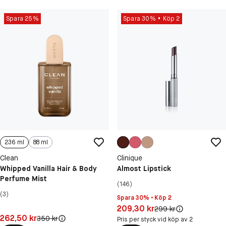
Spara 25%
Spara 30%
Köp 2
236 ml
88 ml
Clean
Clinique
Whipped Vanilla Hair & Body
Almost Lipstick
Perfume Mist
(146)
(3)
Spara 30% • Köp 2
Pris: 209,30 kr
209,30 kr
Original pris:
299 kr
Pris: 262,50 kr
262,50 kr
Original pris:
350 kr
Pris per styck vid köp av 2