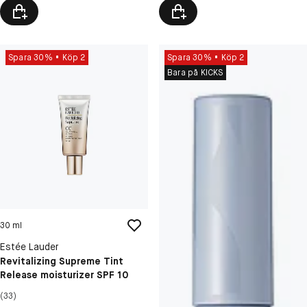
Spara 30%
Köp 2
Spara 30%
Köp 2
Bara på KICKS
30 ml
Estée Lauder
Revitalizing Supreme Tint
Release moisturizer SPF 10
(33)