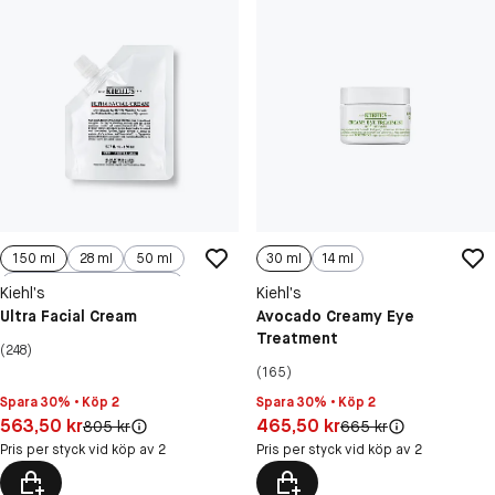
150 ml
28 ml
50 ml
30 ml
14 ml
125 ml
Kiehl’s
Kiehl’s
Ultra Facial Cream
Avocado Creamy Eye
Treatment
(248)
(165)
Spara 30% • Köp 2
Spara 30% • Köp 2
Pris: 563,50 kr
Pris: 465,50 kr
563,50 kr
465,50 kr
Original pris:
Original pris:
805 kr
665 kr
Pris per styck vid köp av 2
Pris per styck vid köp av 2