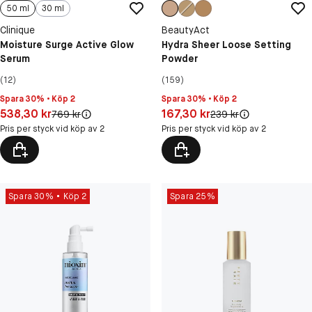
50 ml
30 ml
Clinique
BeautyAct
Moisture Surge Active Glow
Hydra Sheer Loose Setting
Serum
Powder
(12)
(159)
Spara 30% • Köp 2
Spara 30% • Köp 2
Pris: 538,30 kr
Pris: 167,30 kr
538,30 kr
167,30 kr
Original pris:
Original pris:
769 kr
239 kr
Pris per styck vid köp av 2
Pris per styck vid köp av 2
Spara 30%
Köp 2
Spara 25%