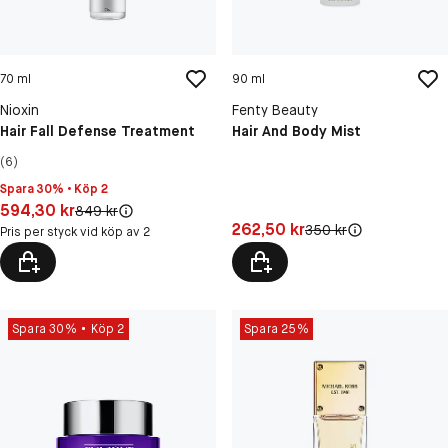
70 ml
90 ml
Nioxin
Fenty Beauty
Hair Fall Defense Treatment
Hair And Body Mist
(6)
Spara 30% • Köp 2
Pris: 594,30 kr
594,30 kr
Original pris:
849 kr
Pris: 262,50 kr
262,50 kr
Original pris:
350 kr
Pris per styck vid köp av 2
Spara 30%
Köp 2
Spara 25%