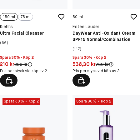
150 ml
75 ml
50 ml
Kiehl’s
Estée Lauder
Ultra Facial Cleanser
DayWear Anti-Oxidant Cream
SPF15 Normal/Combination
(66)
(117)
Spara 30% • Köp 2
Spara 30% • Köp 2
Pris: 210 kr
Pris: 538,30 kr
210 kr
538,30 kr
Original pris:
Original pris:
300 kr
769 kr
Pris per styck vid köp av 2
Pris per styck vid köp av 2
Spara 30%
Köp 2
Spara 30%
Köp 2