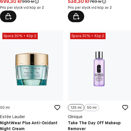
Pris: 699,30 kr
Pris: 538,30 kr
699,30 kr
538,30 kr
Original pris:
Original pris:
999 kr
769 kr
Pris per styck vid köp av 2
Pris per styck vid köp av 2
Spara 30%
Köp 2
Spara 30%
Köp 2
50 ml
125 ml
50 ml
Estée Lauder
Clinique
NightWear Plus Anti-Oxidant
Take The Day Off Makeup
Night Cream
Remover