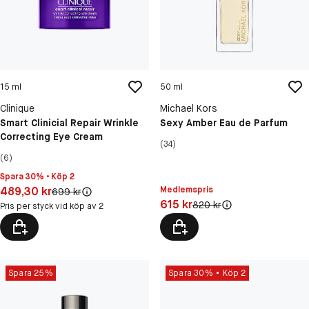
15 ml
50 ml
Clinique
Michael Kors
Smart Clinicial Repair Wrinkle
Sexy Amber Eau de Parfum
Correcting Eye Cream
(34)
(6)
Spara 30% • Köp 2
Pris: 489,30 kr
489,30 kr
Medlemspris
Original pris:
699 kr
Pris: 615 kr
615 kr
Original pris:
820 kr
Pris per styck vid köp av 2
Spara 25%
Spara 30%
Köp 2