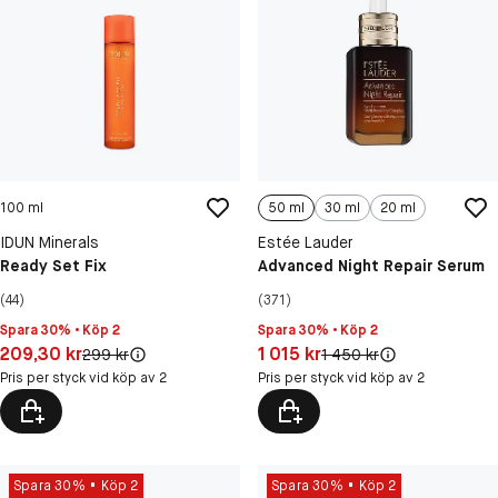
100 ml
50 ml
30 ml
20 ml
IDUN Minerals
Estée Lauder
Ready Set Fix
Advanced Night Repair Serum
(44)
(371)
Spara 30% • Köp 2
Spara 30% • Köp 2
Pris: 209,30 kr
Pris: 1 015 kr
209,30 kr
1 015 kr
Original pris:
Original pris:
299 kr
1 450 kr
Pris per styck vid köp av 2
Pris per styck vid köp av 2
Spara 30%
Köp 2
Spara 30%
Köp 2