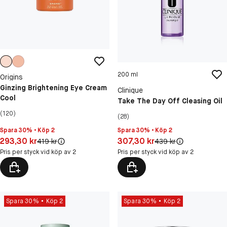
200 ml
Origins
Ginzing Brightening Eye Cream
Clinique
Cool
Take The Day Off Cleasing Oil
(120)
(28)
Spara 30% • Köp 2
Spara 30% • Köp 2
Pris: 293,30 kr
Pris: 307,30 kr
293,30 kr
307,30 kr
Original pris:
Original pris:
419 kr
439 kr
Pris per styck vid köp av 2
Pris per styck vid köp av 2
Spara 30%
Köp 2
Spara 30%
Köp 2