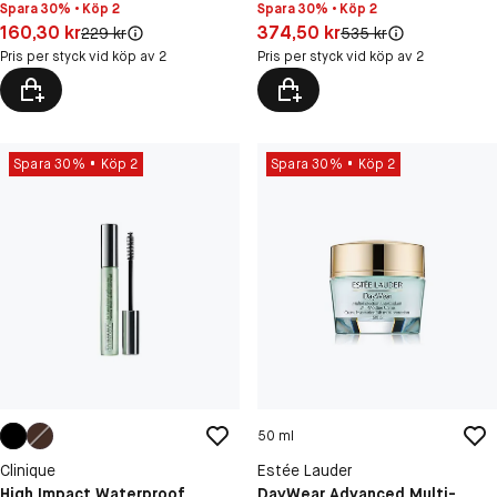
Spara 30% • Köp 2
Spara 30% • Köp 2
Pris: 374,50 kr
Pris: 160,30 kr
374,50 kr
160,30 kr
Original pris:
Original pris:
535 kr
229 kr
Pris per styck vid köp av 2
Pris per styck vid köp av 2
Spara 30%
Köp 2
Spara 30%
Köp 2
50 ml
Clinique
Estée Lauder
High Impact Waterproof
DayWear Advanced Multi-