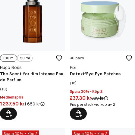
100 ml
50 ml
30 pairs
Hugo Boss
Pixi
The Scent for Him Intense Eau
DetoxifEye Eye Patches
de Parfum
(18)
(10)
Spara 30% • Köp 2
Pris: 237,30 kr
Medlemspris
237,30 kr
Original pris:
339 kr
Pris: 1 237,50 kr
1 237,50 kr
Original pris:
1 650 kr
Pris per styck vid köp av 2
Spara 30%
Köp 2
Spara 30%
Köp 2