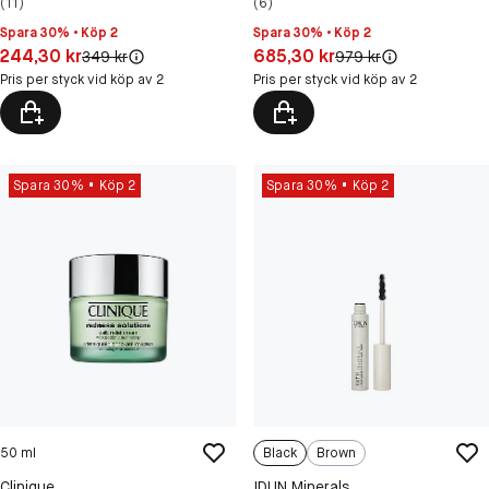
(11)
(6)
Spara 30% • Köp 2
Spara 30% • Köp 2
Pris: 244,30 kr
Pris: 685,30 kr
244,30 kr
685,30 kr
Original pris:
Original pris:
349 kr
979 kr
Pris per styck vid köp av 2
Pris per styck vid köp av 2
Spara 30%
Köp 2
Spara 30%
Köp 2
50 ml
Black
Brown
Clinique
IDUN Minerals