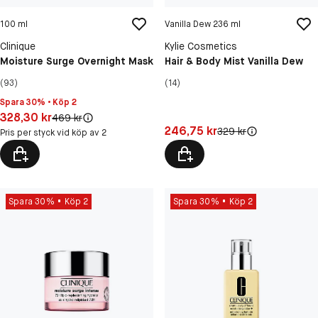
100 ml
Vanilla Dew 236 ml
Clinique
Kylie Cosmetics
Moisture Surge Overnight Mask
Hair & Body Mist Vanilla Dew
(93)
(14)
Spara 30% • Köp 2
Pris: 328,30 kr
328,30 kr
Original pris:
469 kr
Pris: 246,75 kr
246,75 kr
Original pris:
329 kr
Pris per styck vid köp av 2
Spara 30%
Köp 2
Spara 30%
Köp 2