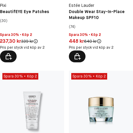
Pixi
Estée Lauder
BeautifEYE Eye Patches
Double Wear Stay-In-Place
Makeup SPF10
(30)
(74)
Spara 30% • Köp 2
Spara 30% • Köp 2
Pris: 237,30 kr
Pris: 448 kr
237,30 kr
448 kr
Original pris:
Original pris:
339 kr
640 kr
Pris per styck vid köp av 2
Pris per styck vid köp av 2
Spara 30%
Köp 2
Spara 30%
Köp 2