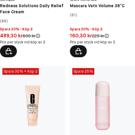
Redness Solutions Daily Relief
Mascara Vatn Volume 38°C
Face Cream
(61)
(66)
Spara 30% • Köp 2
Spara 30% • Köp 2
Pris: 489,30 kr
Pris: 160,30 kr
489,30 kr
160,30 kr
Original pris:
Original pris:
699 kr
229 kr
Pris per styck vid köp av 2
Pris per styck vid köp av 2
Spara 30%
Köp 2
Spara 25%