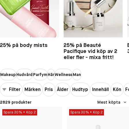
25% på body mists
25% på Beauté
Pacifique vid köp av 2
eller fler - mixa fritt!
Makeup
Hudvård
Parfym
Hår
Wellness
Man
Filter
Märken
Pris
Ålder
Hudtyp
Innehåll
Kön
F
2829 produkter
Mest köpta
Spara 30%
Köp 2
Spara 30%
Köp 2