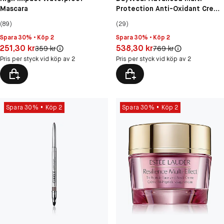
Mascara
Protection Anti-Oxidant Creme
Dry Skin SPF15
(89)
(29)
Spara 30% • Köp 2
Spara 30% • Köp 2
Pris: 251,30 kr
Pris: 538,30 kr
251,30 kr
538,30 kr
Original pris:
Original pris:
359 kr
769 kr
Pris per styck vid köp av 2
Pris per styck vid köp av 2
Spara 30%
Köp 2
Spara 30%
Köp 2