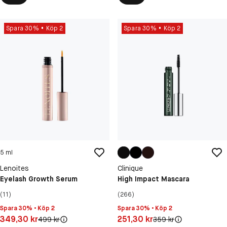
Spara 30%
Köp 2
Spara 30%
Köp 2
5 ml
Lenoites
Clinique
Eyelash Growth Serum
High Impact Mascara
(11)
(266)
Spara 30% • Köp 2
Spara 30% • Köp 2
Pris: 349,30 kr
Pris: 251,30 kr
349,30 kr
251,30 kr
Original pris:
Original pris:
499 kr
359 kr