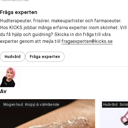
Fråga experten
Hudterapeuter, frisörer, makeupartister och farmaceuter.
Hos KICKS jobbar många erfarna experter inom skönhet. Vill
du få hjälp och guidning? Skicka in din fråga till våra
experter genom att mejla till
fragaexperten@kicks.se
Hudvård
Fråga experten
Av
Mogen hud
Kropp & välmående
Hudvård
Sols