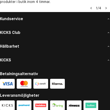
produkter i butik inom 4 timmar.
1
/
4
Kundservice
KICKS Club
Hållbarhet
KICKS
Betalningsalternativ
Leveransmöjligheter