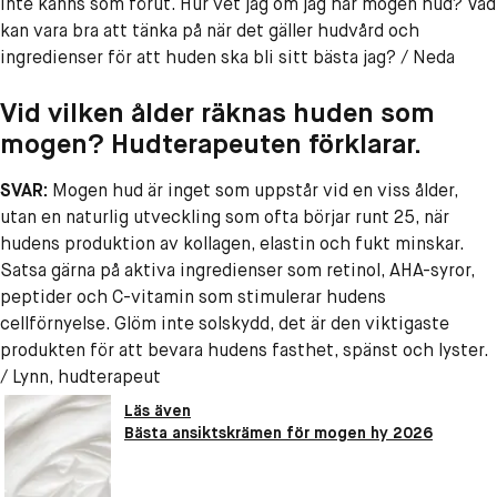
inte känns som förut. Hur vet jag om jag har mogen hud? Vad
kan vara bra att tänka på när det gäller hudvård och
ingredienser för att huden ska bli sitt bästa jag? / Neda
Vid vilken ålder räknas huden som
mogen? Hudterapeuten förklarar.
SVAR:
Mogen hud är inget som uppstår vid en viss ålder,
utan en naturlig utveckling som ofta börjar runt 25, när
hudens produktion av kollagen, elastin och fukt minskar.
Satsa gärna på aktiva ingredienser som retinol, AHA-syror,
peptider och C-vitamin som stimulerar hudens
cellförnyelse. Glöm inte solskydd, det är den viktigaste
produkten för att bevara hudens fasthet, spänst och lyster.
/ Lynn, hudterapeut
Läs även
Bästa ansiktskrämen för mogen hy 2026