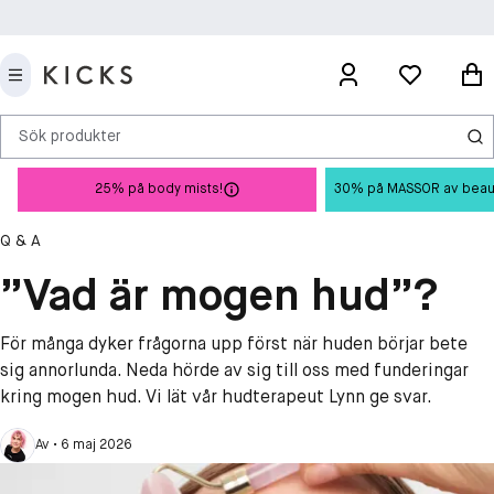
Sök produkter
25% på body mists!
30% på MASSOR av beauty 
Q & A
”Vad är mogen hud”?
För många dyker frågorna upp först när huden börjar bete
sig annorlunda. Neda hörde av sig till oss med funderingar
kring mogen hud. Vi lät vår hudterapeut Lynn ge svar.
Av
•
6 maj 2026