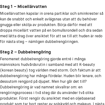
Steg 1 – Micellärvatten
Micellärvatten kapslar in orena partiklar och sminkrester så
kan de snabbt och enkelt avlägsnas utan att du behöver
gnugga eller skölja av produkten. Börja därför med att
droppa micellärt vatten på en bomullsrondell och dra sedan
med lätta drag över ansiktet för att se till att huden är redo
för nästa steg – nämligen dubbelrengöringen.
Steg 2 – Dubbelrengöring
Fenomenet dubbelrengöring gjorde entré i många
människors hudvårdsrutin i samband med att K-beauty
(korean beauty) tog världen med storm. Och faktum är att
dubbelrengöring har många fördelar. Huden blir lenare, och
dessutom rengjord på djupet. Men hur går det till?
Dubbelrengöring är vad namnet skvallrar om: en
rengöringsprocess i två steg där du använder två olika
produkter. Först rengör du ansiktet med en oljebaserad
produkt som tar bort rester av solskydd och makeup. I nästa