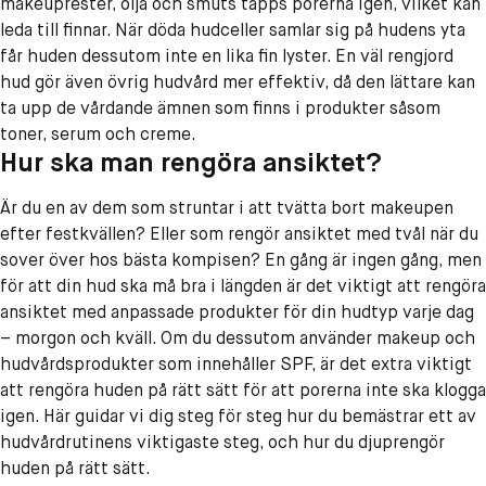
makeuprester, olja och smuts täpps porerna igen, vilket kan
leda till finnar. När döda hudceller samlar sig på hudens yta
får huden dessutom inte en lika fin lyster. En väl rengjord
hud gör även övrig hudvård mer effektiv, då den lättare kan
ta upp de vårdande ämnen som finns i produkter såsom
toner, serum och creme.
Hur ska man rengöra ansiktet?
Är du en av dem som struntar i att tvätta bort makeupen
efter festkvällen? Eller som rengör ansiktet med tvål när du
sover över hos bästa kompisen? En gång är ingen gång, men
för att din hud ska må bra i längden är det viktigt att rengöra
ansiktet med anpassade produkter för din hudtyp varje dag
– morgon och kväll. Om du dessutom använder makeup och
hudvårdsprodukter som innehåller SPF, är det extra viktigt
att rengöra huden på rätt sätt för att porerna inte ska klogga
igen. Här guidar vi dig steg för steg hur du bemästrar ett av
hudvårdrutinens viktigaste steg, och hur du djuprengör
huden på rätt sätt.