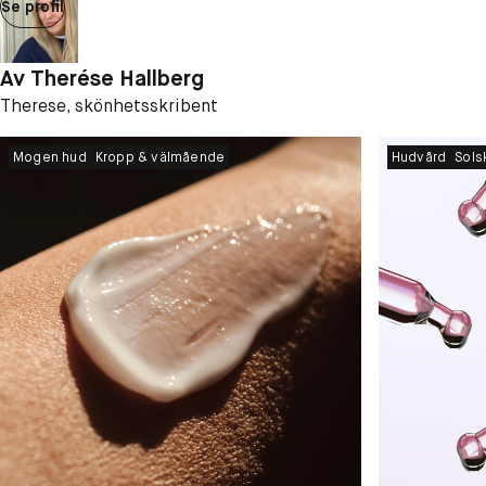
Se profil
Av
Therése Hallberg
Therese, skönhetsskribent
Mogen hud
Kropp & välmående
Hudvård
Sols